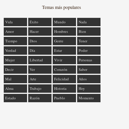
Temas más populares
Vida
Éxito
Mundo
Nada
Amor
Hacer
Hombres
Bien
Tiempo
Dios
Gente
Tener
Verdad
Día
Estar
Poder
Mujer
Libertad
Vivir
Personas
Decir
Ver
Corazón
Saber
Mal
Arte
Felicidad
Años
Alma
Trabajo
Historia
Hoy
Estado
Razón
Pueblo
Momento