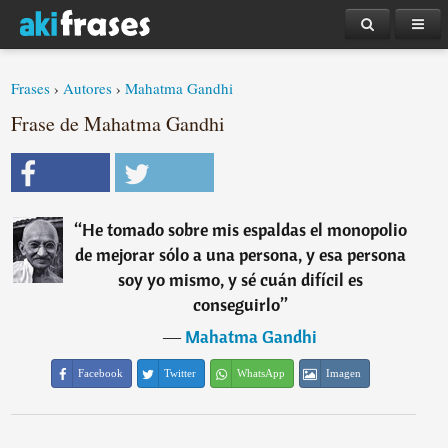
Frases
›
Autores
›
Mahatma Gandhi
Frase de Mahatma Gandhi
“
He tomado sobre mis espaldas el monopolio
de mejorar sólo a una persona, y esa persona
soy yo mismo, y sé cuán difícil es
conseguirlo
”
―
Mahatma Gandhi
Facebook
Twitter
WhatsApp
Imagen