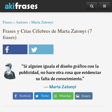
Frases
›
Autores
›
Marta Zatonyi
Frases y Citas Célebres de Marta Zatonyi (7
frases)
“
Si alguien iguala el diseño gráfico con la
publicidad, no hace otra cosa que evidenciar
su falta de conocimiento.
”
―
Marta Zatonyi
Facebook
Twitter
WhatsApp
Imagen