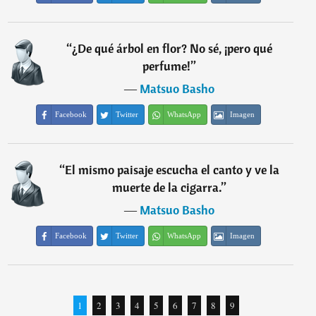
“
¿De qué árbol en flor? No sé, ¡pero qué
perfume!
”
―
Matsuo Basho
Facebook
Twitter
WhatsApp
Imagen
“
El mismo paisaje escucha el canto y ve la
muerte de la cigarra.
”
―
Matsuo Basho
Facebook
Twitter
WhatsApp
Imagen
1
2
3
4
5
6
7
8
9