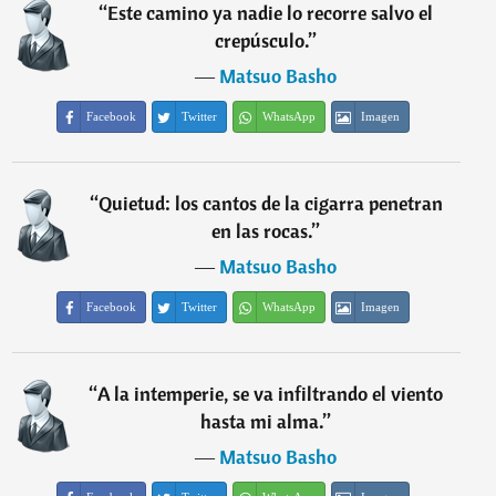
“
Este camino ya nadie lo recorre salvo el
crepúsculo.
”
―
Matsuo Basho
Facebook
Twitter
WhatsApp
Imagen
“
Quietud: los cantos de la cigarra penetran
en las rocas.
”
―
Matsuo Basho
Facebook
Twitter
WhatsApp
Imagen
“
A la intemperie, se va infiltrando el viento
hasta mi alma.
”
―
Matsuo Basho