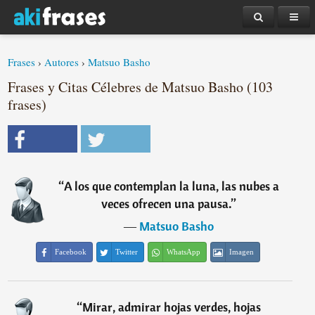
Frases
›
Autores
›
Matsuo Basho
Frases y Citas Célebres de Matsuo Basho (103
frases)
“
A los que contemplan la luna, las nubes a
veces ofrecen una pausa.
”
―
Matsuo Basho
Facebook
Twitter
WhatsApp
Imagen
“
Mirar, admirar hojas verdes, hojas