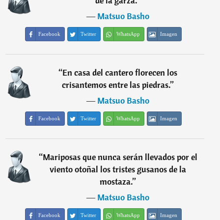
de la garza.
”
―
Matsuo Basho
Facebook
Twitter
WhatsApp
Imagen
“
En casa del cantero florecen los
crisantemos entre las piedras.
”
―
Matsuo Basho
Facebook
Twitter
WhatsApp
Imagen
“
Mariposas que nunca serán llevados por el
viento otoñal los tristes gusanos de la
mostaza.
”
―
Matsuo Basho
Facebook
Twitter
WhatsApp
Imagen