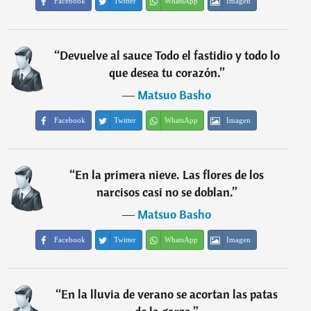
Facebook
Twitter
WhatsApp
Imagen
“
Devuelve al sauce Todo el fastidio y todo lo
que desea tu corazón.
”
―
Matsuo Basho
Facebook
Twitter
WhatsApp
Imagen
“
En la primera nieve. Las flores de los
narcisos casi no se doblan.
”
―
Matsuo Basho
Facebook
Twitter
WhatsApp
Imagen
“
En la lluvia de verano se acortan las patas