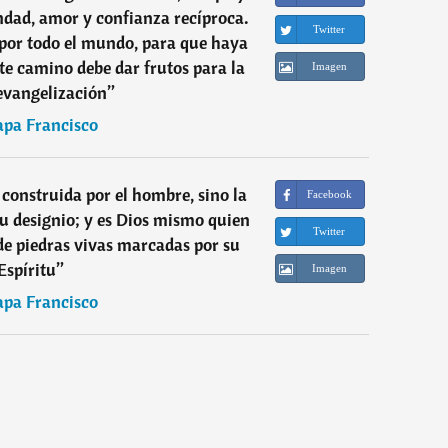
ndad, amor y confianza recíproca.
Twitter
por todo el mundo, para que haya
e camino debe dar frutos para la
Imagen
evangelización
”
apa Francisco
 construida por el hombre, sino la
Facebook
 su designio; y es Dios mismo quien
Twitter
 de piedras vivas marcadas por su
Espíritu
”
Imagen
apa Francisco