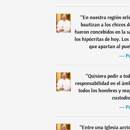
“
En nuestra región ecl
bautizan a los chicos 
fueron concebidos en la s
los hipócritas de hoy. Los 
que apartan al pue
―
P
“
Quisiera pedir a to
responsabilidad en el ámb
todos los hombres y mu
custodio
―
P
“
Entre una Iglesia acci