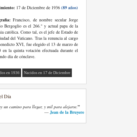
imiento:
(89 años)
17 de Diciembre de 1936
rafia:
Francisco, de nombre secular Jorge
o Bergoglio es el 266.° y actual papa de la
sia católica. Como tal, es el jefe de Estado de
iudad del Vaticano. Tras la renuncia al cargo
enedicto XVI, fue elegido el 13 de marzo de
 en la quinta votación efectuada durante el
ndo día de cónclave.
dos en 1936
Nacidos en 17 de Diciembre
el Día
”
y un camino para llegar, y mil para alejarse.
Jean de la Bruyere
—