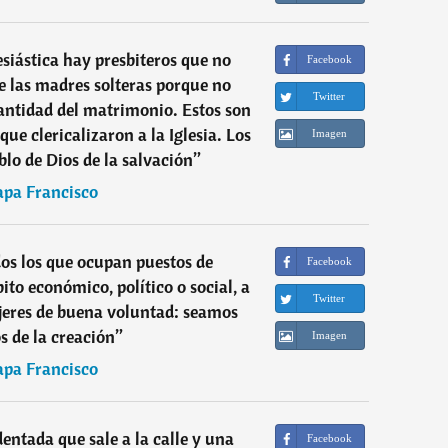
esiástica hay presbiteros que no
Facebook
de las madres solteras porque no
Twitter
antidad del matrimonio. Estos son
que clericalizaron a la Iglesia. Los
Imagen
blo de Dios de la salvación
”
apa Francisco
dos los que ocupan puestos de
Facebook
ito económico, político o social, a
Twitter
jeres de buena voluntad: seamos
s de la creación
”
Imagen
apa Francisco
dentada que sale a la calle y una
Facebook