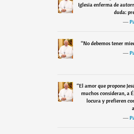
Iglesia enferma de autor
duda: pre
―
P
“
No debemos tener miedo
―
P
“
El amor que propone Jesús
muchos consideran, a Él
locura y prefieren c
―
P