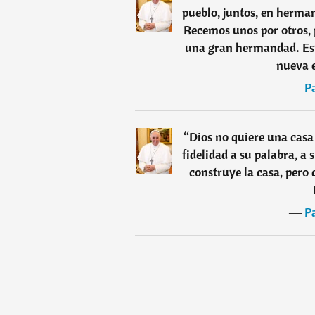
pueblo, juntos, en herma
Recemos unos por otros, 
una gran hermandad. Est
nueva 
―
P
“
Dios no quiere una casa
fidelidad a su palabra, a
construye la casa, pero
―
P