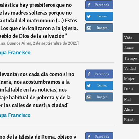
siástica hay presbí­teros que no
Facebook
de las madres solteras porque no
Twitter
antidad del matrimonio (...) Estos
Los que clericalizaron a la Iglesia.
Imagen
ueblo de Dios de la salvación
”
Vida
na, Buenos Aires, 2 de septiembre de 2012.]
Amor
apa Francisco
Tiempo
Verdad
evantarnos cada día como si no
Facebook
Mujer
anera, nos acostumbramos a la
Twitter
nfaltable en las noticias, nos
Decir
je habitual de pobreza y de la
Imagen
Mal
 las calles de nuestra ciudad
”
Alma
apa Francisco
Estado
 de la Iglesia de Roma, obispo y
Facebook