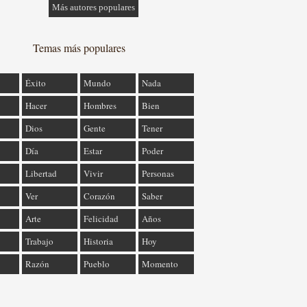
Más autores populares
Temas más populares
Éxito
Mundo
Nada
Hacer
Hombres
Bien
Dios
Gente
Tener
Día
Estar
Poder
Libertad
Vivir
Personas
Ver
Corazón
Saber
Arte
Felicidad
Años
Trabajo
Historia
Hoy
Razón
Pueblo
Momento