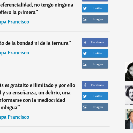
referencialidad, no tengo ninguna
Twitter
fiero la primera
”
Imagen
apa Francisco
 de la bondad ni de la ternura
”
Facebook
apa Francisco
Twitter
Imagen
 es gratuito e ilimitado y por ello
Facebook
 y su enseñanza, un delirio, una
Twitter
onformarse con la mediocridad
ambigua
”
Imagen
apa Francisco