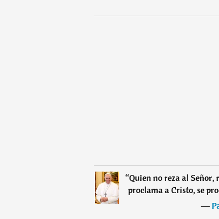
“
Quien no reza al Señor, 
proclama a Cristo, se pr
―
P