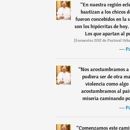
“
En nuestra región ecle
bautizan a los chicos 
fueron concebidos en la s
son los hipócritas de hoy. 
Los que apartan al p
[Encuentro 2012 de Pastoral Urba
―
P
“
Nos acostumbramos a l
pudiera ser de otra m
violencia como algo i
acostumbramos al paisa
miseria caminando por
―
P
“
Comenzamos este camino