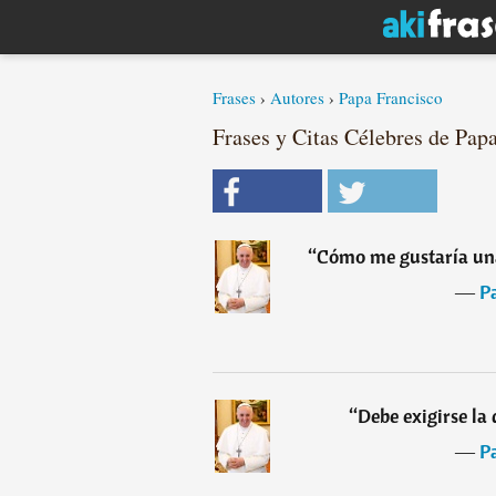
Frases
›
Autores
›
Papa Francisco
Frases y Citas Célebres de Papa
“
Cómo me gustaría una 
―
P
“
Debe exigirse la 
―
P