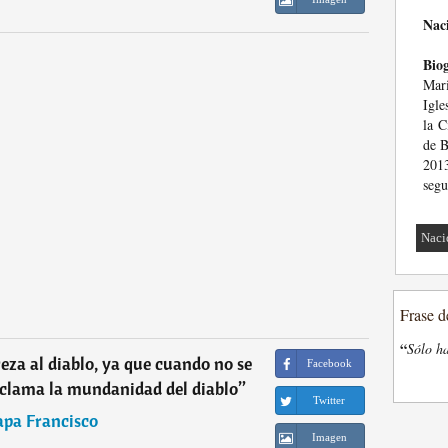
Nac
Biog
Mari
Igle
la C
de B
2013
segu
Naci
Frase d
“
Sólo ha
reza al diablo, ya que cuando no se
Facebook
oclama la mundanidad del diablo
”
Twitter
apa Francisco
Imagen