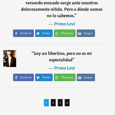
recuerdo evocado surge ante nosotros
dolorosamente nítido. Pero a dónde vamos
no lo sabemos.
”
―
Primo Levi
Facebook
Twitter
WhatsApp
Imagen
“
Soy un libertino, pero no es mi
especialidad
”
―
Primo Levi
Facebook
Twitter
WhatsApp
Imagen
1
2
3
4