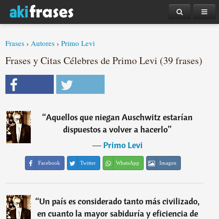
Frases
›
Autores
›
Primo Levi
Frases y Citas Célebres de Primo Levi (39 frases)
“
Aquellos que niegan Auschwitz estarían
dispuestos a volver a hacerlo
”
―
Primo Levi
Facebook
Twitter
WhatsApp
Imagen
“
Un país es considerado tanto más civilizado,
en cuanto la mayor sabiduría y eficiencia de