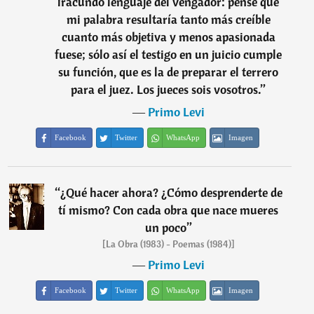
iracundo lenguaje del vengador: pensé que
mi palabra resultaría tanto más creíble
cuanto más objetiva y menos apasionada
fuese; sólo así el testigo en un juicio cumple
su función, que es la de preparar el terrero
para el juez. Los jueces sois vosotros.
”
―
Primo Levi
Facebook
Twitter
WhatsApp
Imagen
“
¿Qué hacer ahora? ¿Cómo desprenderte de
tí mismo? Con cada obra que nace mueres
un poco
”
[La Obra (1983) - Poemas (1984)]
―
Primo Levi
Facebook
Twitter
WhatsApp
Imagen