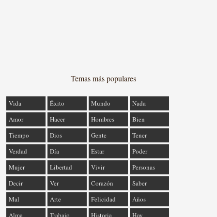
Temas más populares
Vida
Éxito
Mundo
Nada
Amor
Hacer
Hombres
Bien
Tiempo
Dios
Gente
Tener
Verdad
Día
Estar
Poder
Mujer
Libertad
Vivir
Personas
Decir
Ver
Corazón
Saber
Mal
Arte
Felicidad
Años
Alma
Trabajo
Historia
Hoy