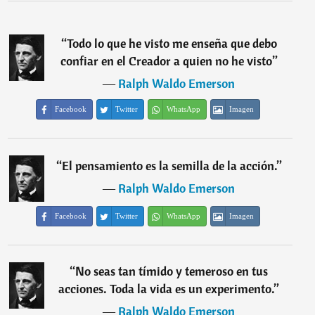
“
Todo lo que he visto me enseña que debo
confiar en el Creador a quien no he visto
”
―
Ralph Waldo Emerson
Facebook
Twitter
WhatsApp
Imagen
“
El pensamiento es la semilla de la acción.
”
―
Ralph Waldo Emerson
Facebook
Twitter
WhatsApp
Imagen
“
No seas tan tímido y temeroso en tus
acciones. Toda la vida es un experimento.
”
―
Ralph Waldo Emerson