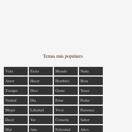
Temas más populares
Vida
Éxito
Mundo
Nada
Amor
Hacer
Hombres
Bien
Tiempo
Dios
Gente
Tener
Verdad
Día
Estar
Poder
Mujer
Libertad
Vivir
Personas
Decir
Ver
Corazón
Saber
Mal
Arte
Felicidad
Años