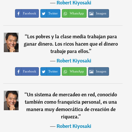
―
Robert Kiyosaki
Facebook
Twitter
WhatsApp
Imagen
“
Los pobres y la clase media trabajan para
ganar dinero. Los ricos hacen que el dinero
trabaje para ellos.
”
―
Robert Kiyosaki
Facebook
Twitter
WhatsApp
Imagen
“
Un sistema de mercadeo en red, conocido
también como franquicia personal, es una
manera muy democrática de creación de
riqueza.
”
―
Robert Kiyosaki