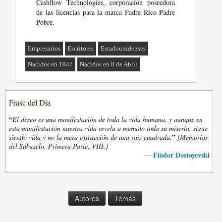
Cashflow Technologies, corporación poseedora
de las licencias para la marca Padre Rico Padre
Pobre.
Empresarios
Escritores
Estadounidenses
Nacidos en 1947
Nacidos en 8 de Abril
Frase del Día
“
El deseo es una manifestación de toda la vida humana, y aunque en
esta manifestación nuestra vida revela a menudo toda su miseria, sigue
”
siendo vida y no la mera extracción de una raiz cuadrada.
[Memorias
del Subsuelo, Primera Parte, VIII.]
Fiódor Dostoyevski
—
Autores
Temas