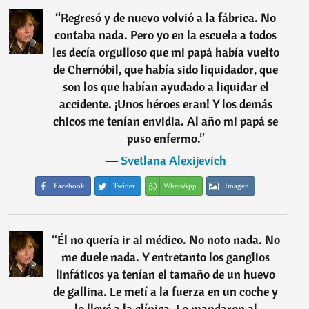
“
Regresó y de nuevo volvió a la fábrica. No
contaba nada. Pero yo en la escuela a todos
les decía orgulloso que mi papá había vuelto
de Chernóbil, que había sido liquidador, que
son los que habían ayudado a liquidar el
accidente. ¡Unos héroes eran! Y los demás
chicos me tenían envidia. Al año mi papá se
puso enfermo.
”
―
Svetlana Alexijevich
Facebook
Twitter
WhatsApp
Imagen
“
Él no quería ir al médico. No noto nada. No
me duele nada. Y entretanto los ganglios
linfáticos ya tenían el tamaño de un huevo
de gallina. Le metí a la fuerza en un coche y
lo llevé a la clínica. Lo mandaron al