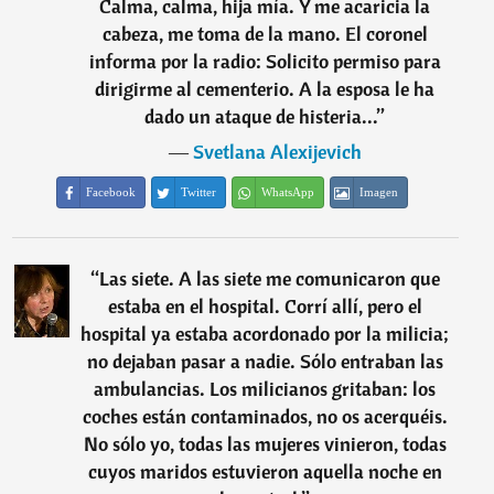
Calma, calma, hija mía. Y me acaricia la
cabeza, me toma de la mano. El coronel
informa por la radio: Solicito permiso para
dirigirme al cementerio. A la esposa le ha
dado un ataque de histeria...
”
―
Svetlana Alexijevich
Facebook
Twitter
WhatsApp
Imagen
“
Las siete. A las siete me comunicaron que
estaba en el hospital. Corrí allí, pero el
hospital ya estaba acordonado por la milicia;
no dejaban pasar a nadie. Sólo entraban las
ambulancias. Los milicianos gritaban: los
coches están contaminados, no os acerquéis.
No sólo yo, todas las mujeres vinieron, todas
cuyos maridos estuvieron aquella noche en