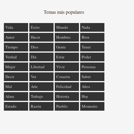
Temas más populares
Vida
Éxito
Mundo
Nada
Amor
Hacer
Hombres
Bien
Tiempo
Dios
Gente
Tener
Verdad
Día
Estar
Poder
Mujer
Libertad
Vivir
Personas
Decir
Ver
Corazón
Saber
Mal
Arte
Felicidad
Años
Alma
Trabajo
Historia
Hoy
Estado
Razón
Pueblo
Momento