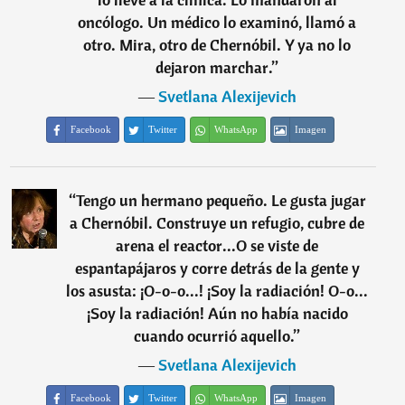
oncólogo. Un médico lo examinó, llamó a
otro. Mira, otro de Chernóbil. Y ya no lo
dejaron marchar.
”
―
Svetlana Alexijevich
Facebook
Twitter
WhatsApp
Imagen
“
Tengo un hermano pequeño. Le gusta jugar
a Chernóbil. Construye un refugio, cubre de
arena el reactor...O se viste de
espantapájaros y corre detrás de la gente y
los asusta: ¡O-o-o...! ¡Soy la radiación! O-o...
¡Soy la radiación! Aún no había nacido
cuando ocurrió aquello.
”
―
Svetlana Alexijevich
Facebook
Twitter
WhatsApp
Imagen