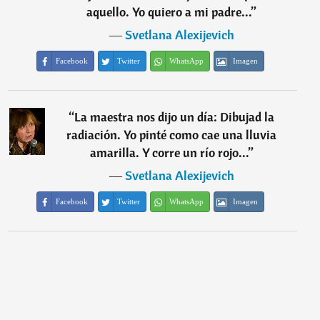
aquello. Yo quiero a mi padre...
”
―
Svetlana Alexijevich
Facebook
Twitter
WhatsApp
Imagen
“
La maestra nos dijo un día: Dibujad la
radiación. Yo pinté como cae una lluvia
amarilla. Y corre un río rojo...
”
―
Svetlana Alexijevich
Facebook
Twitter
WhatsApp
Imagen