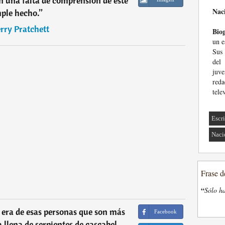
n una falta de comprensión de este
Nac
ple hecho.
”
rry Pratchett
Biog
un e
Sus 
del
juve
red
tele
Escri
Naci
Frase d
“
Sólo ha
 era de esas personas que son más
Facebook
 llena de serpientes de cascabel.