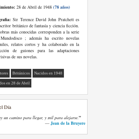
imiento:
(78 años)
28 de Abril de 1948
rafia:
Sir Terence David John Pratchett es
scritor británico de fantasía y ciencia ficción.
obras más conocidas corresponden a la serie
 Mundodisco ; además ha escrito novelas
niles, relatos cortos y ha colaborado en la
acción de guiones para las adaptaciones
visivas de sus novelas.
tores
Británicos
Nacidos en 1948
dos en 28 de Abril
el Día
”
y un camino para llegar, y mil para alejarse.
Jean de la Bruyere
—