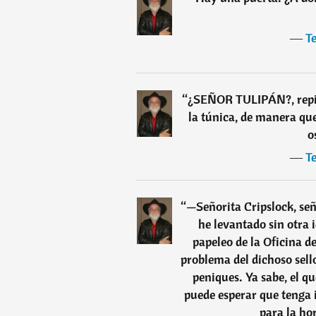
―
Te
“
¿SEÑOR TULIPÁN?, repiti
la túnica, de manera que
o
―
Te
“
—Señorita Cripslock, señ
he levantado sin otra 
papeleo de la Oficina de
problema del dichoso sell
peniques. Ya sabe, el q
puede esperar que tenga i
para la ho