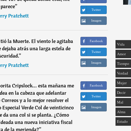
parece
”
Twitter
rry Pratchett
Imagen
ó la Muerte. El viento le agitaba
Facebook
Vida
 dejaba atrás una larga estela de
Twitter
Amor
scuridad.
”
Imagen
Tiempo
rry Pratchett
Verdad
Mujer
orita Cripslock... esta mañana me
Facebook
idea en la cabeza que adelantar
Decir
Twitter
 Correos y a lo mejor resolver el
Mal
o Especial Verde Col de veinticinco
Imagen
Alma
ue da una col si se planta. ¿Cómo
deada una nueva iniciativa fiscal
Estado
ra de la merienda?
”