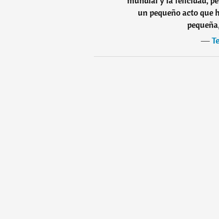
mundial y la felicidad, p
un pequeño acto que h
pequeña,
―
Te