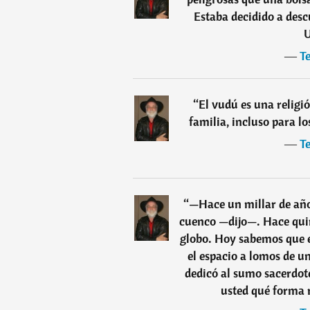
Estaba decidido a desc
U
―
Te
“
El vudú es una religi
familia, incluso para l
―
Te
“
—Hace un millar de año
cuenco —dijo—. Hace qui
globo. Hoy sabemos que e
el espacio a lomos de un
dedicó al sumo sacerdot
usted qué forma 