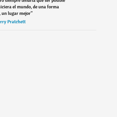
ero siempre tendría que ser posible
iciera el mundo, de una forma
 un lugar mejor
”
rry Pratchett