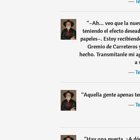
―
Te
“
–Ah... veo que la nue
teniendo el efecto dese
papeles–. Estoy recibiend
Gremio de Carreteros 
hecho. Transmítanle mi a
a 
―
Te
“
Aquella gente apenas te
―
Te
“
Hay una puerta. ¿A dó