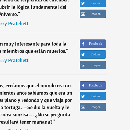
Twitter
ubrir la lógica fundamental del
niverso.
”
Imagen
rry Pratchett
ón muy interesante para toda la
Facebook
os miembros que están muertos.
”
Twitter
rry Pratchett
Imagen
s, creíamos que el mundo era un
Facebook
nientos años sabíamos que era un
Twitter
s plano y redondo y que viaja por
a tortuga. —Se dio la vuelta y le
Imagen
e otra sonrisa—. ¿No se pregunta
resultará tener mañana?
”