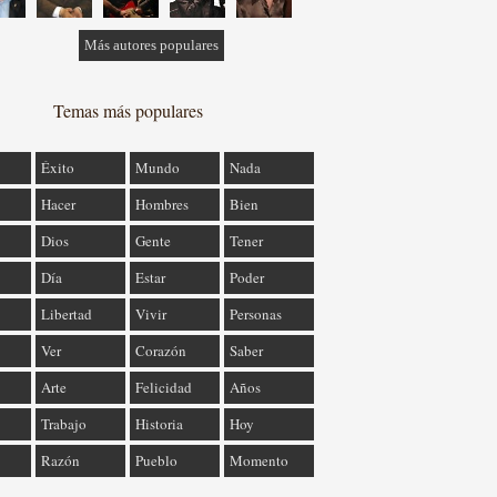
Más autores populares
Temas más populares
Éxito
Mundo
Nada
Hacer
Hombres
Bien
Dios
Gente
Tener
Día
Estar
Poder
Libertad
Vivir
Personas
Ver
Corazón
Saber
Arte
Felicidad
Años
Trabajo
Historia
Hoy
Razón
Pueblo
Momento