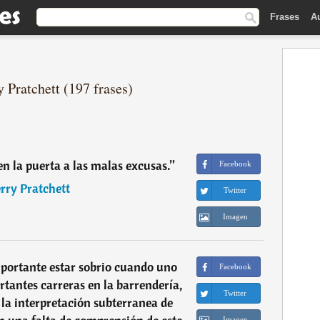
Frases
A
y Pratchett (197 frases)
n la puerta a las malas excusas.
”
Facebook
rry Pratchett
Twitter
Imagen
portante estar sobrio cuando uno
Facebook
antes carreras en la barrendería,
Twitter
y la interpretación subterranea de
Imagen