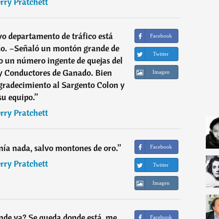
rry Pratchett
vo departamento de tráfico está
Facebook
ado. –Señaló un montón grande de
Twitter
o un número ingente de quejas del
y Conductores de Ganado. Bien
Imagen
gradecimiento al Sargento Colon y
su equipo.
”
rry Pratchett
nía nada, salvo montones de oro.
”
Facebook
rry Pratchett
Twitter
Imagen
nde va? Se queda donde está, me
Facebook