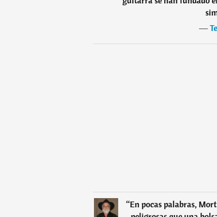
guitarra se han fundado e
sim
―
Te
“
En pocas palabras, Mort
peligrosas que una bolsa