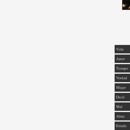
Vida
Amor
Tiempo
Verdad
Mujer
Decir
Mal
Alma
Estado