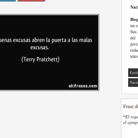
Nac
Biog
un e
Sus 
del
juve
red
tele
Escri
Naci
Frase d
“
El rega
el ejemp