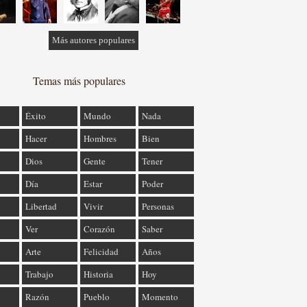
Más autores populares
Temas más populares
Éxito
Mundo
Nada
Hacer
Hombres
Bien
Dios
Gente
Tener
Día
Estar
Poder
Libertad
Vivir
Personas
Ver
Corazón
Saber
Arte
Felicidad
Años
Trabajo
Historia
Hoy
Razón
Pueblo
Momento