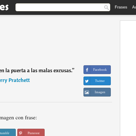
Frases
A
n la puerta a las malas excusas.
”
Facebook
rry Pratchett
Twitter
Imagen
magen con frase:
tumblr
Pinterest