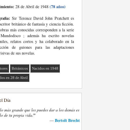
imiento:
(78 años)
28 de Abril de 1948
rafia:
Sir Terence David John Pratchett es
scritor británico de fantasía y ciencia ficción.
obras más conocidas corresponden a la serie
 Mundodisco ; además ha escrito novelas
niles, relatos cortos y ha colaborado en la
acción de guiones para las adaptaciones
visivas de sus novelas.
tores
Británicos
Nacidos en 1948
dos en 28 de Abril
el Día
lo más grande que les puedes dar a los demás es
”
lo de tu propia vida.
Bertolt Brecht
—