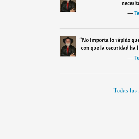
necesit
―
Te
“
No importa lo rápido que
con que la oscuridad ha l
―
Te
Todas las 