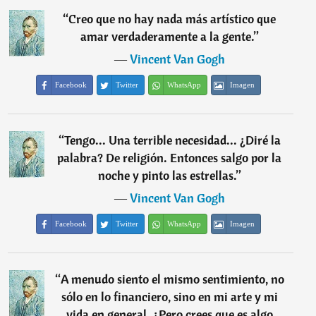
“
Creo que no hay nada más artístico que
amar verdaderamente a la gente.
”
―
Vincent Van Gogh
Facebook
Twitter
WhatsApp
Imagen
“
Tengo... Una terrible necesidad... ¿Diré la
palabra? De religión. Entonces salgo por la
noche y pinto las estrellas.
”
―
Vincent Van Gogh
Facebook
Twitter
WhatsApp
Imagen
“
A menudo siento el mismo sentimiento, no
sólo en lo financiero, sino en mi arte y mi
vida en general. ¿Pero crees que es algo