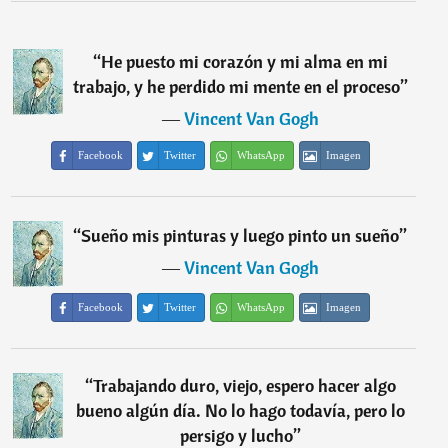
“
He puesto mi corazón y mi alma en mi
trabajo, y he perdido mi mente en el proceso
”
―
Vincent Van Gogh
Facebook
Twitter
WhatsApp
Imagen
“
Sueño mis pinturas y luego pinto un sueño
”
―
Vincent Van Gogh
Facebook
Twitter
WhatsApp
Imagen
“
Trabajando duro, viejo, espero hacer algo
bueno algún día. No lo hago todavía, pero lo
persigo y lucho
”