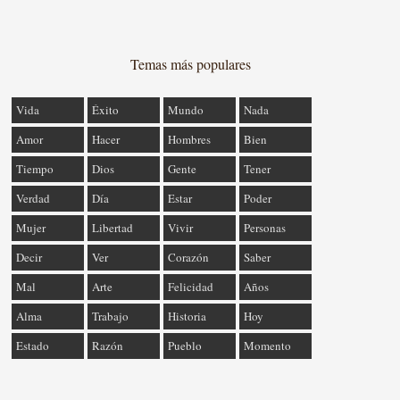
Temas más populares
Vida
Éxito
Mundo
Nada
Amor
Hacer
Hombres
Bien
Tiempo
Dios
Gente
Tener
Verdad
Día
Estar
Poder
Mujer
Libertad
Vivir
Personas
Decir
Ver
Corazón
Saber
Mal
Arte
Felicidad
Años
Alma
Trabajo
Historia
Hoy
Estado
Razón
Pueblo
Momento