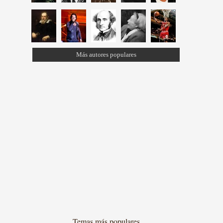
Más autores populares
Temas más populares