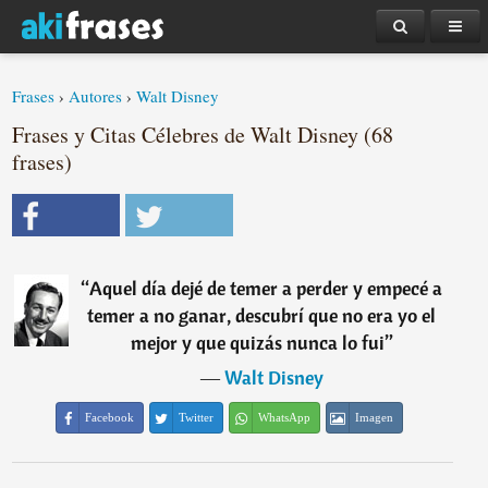
Frases
›
Autores
›
Walt Disney
Frases y Citas Célebres de Walt Disney (68
frases)
“
Aquel día dejé de temer a perder y empecé a
temer a no ganar, descubrí que no era yo el
mejor y que quizás nunca lo fui
”
―
Walt Disney
Facebook
Twitter
WhatsApp
Imagen