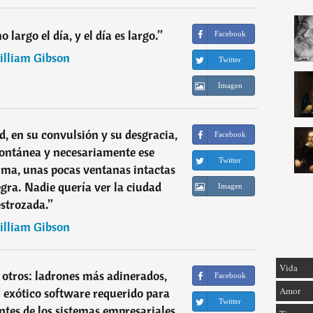
 largo el día, y el día es largo.
”
Facebook
lliam Gibson
Twitter
Imagen
ad, en su convulsión y su desgracia,
Facebook
ontánea y necesariamente ese
Twitter
lma, unas pocas ventanas intactas
gra. Nadie quería ver la ciudad
Imagen
strozada.
”
lliam Gibson
Vida
 otros: ladrones más adinerados,
Facebook
Amor
 exótico software requerido para
Twitter
ntes de los sistemas empresariales,