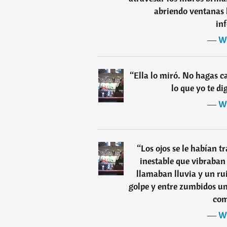
abriendo ventanas h
in
―
Wi
“
Ella lo miró. No hagas 
lo que yo te di
―
Wi
“
Los ojos se le habían 
inestable que vibraban
llamaban lluvia y un ru
golpe y entre zumbidos un 
com
―
Wi