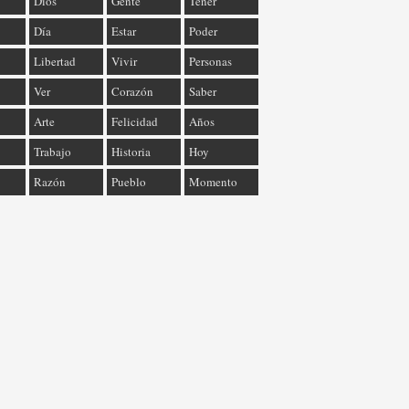
Dios
Gente
Tener
Día
Estar
Poder
Libertad
Vivir
Personas
Ver
Corazón
Saber
Arte
Felicidad
Años
Trabajo
Historia
Hoy
Razón
Pueblo
Momento