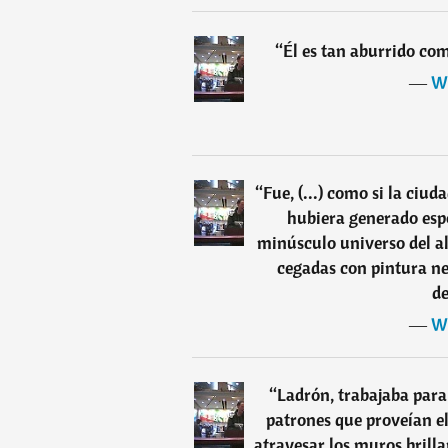
“
Él es tan aburrido como
―
Wi
“
Fue, (...) como si la ciud
hubiera generado esp
minúsculo universo del a
cegadas con pintura ne
de
―
Wi
“
Ladrón, trabajaba para
patrones que proveían el
atravesar los muros brilla