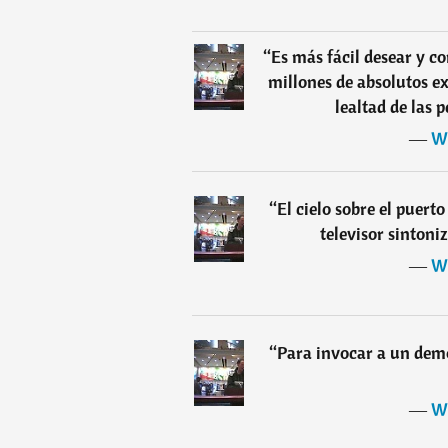
“
Es más fácil desear y c
millones de absolutos ex
lealtad de las
―
Wi
“
El cielo sobre el puerto
televisor sinton
―
Wi
“
Para invocar a un dem
―
Wi