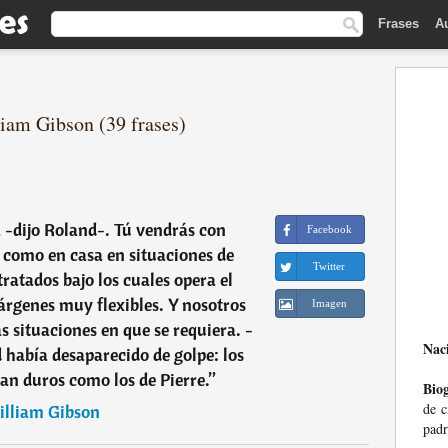
Frases
A
liam Gibson (39 frases)
 -dijo Roland-. Tú vendrás con
Facebook
 como en casa en situaciones de
Twitter
ratados bajo los cuales opera el
rgenes muy flexibles. Y nosotros
Imagen
as situaciones en que se requiera. -
Nac
 había desaparecido de golpe: los
tan duros como los de Pierre.
”
Biog
de c
lliam Gibson
padr