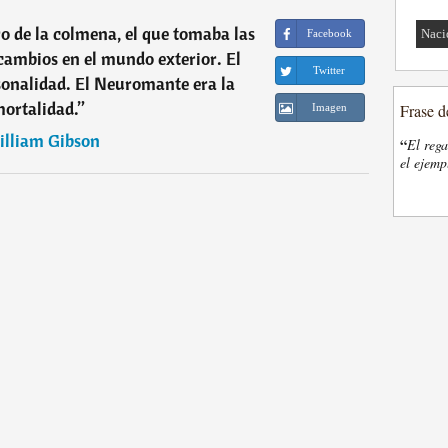
o de la colmena, el que tomaba las
Naci
Facebook
 cambios en el mundo exterior. El
Twitter
onalidad. El Neuromante era la
ortalidad.
”
Frase d
Imagen
lliam Gibson
“
El rega
el ejemp