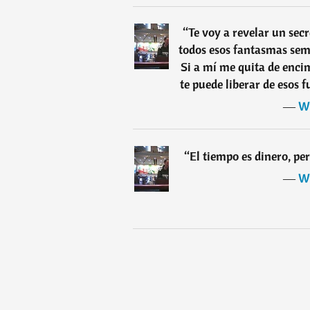
“
Te voy a revelar un sec
todos esos fantasmas sem
Si a mí me quita de encima
te puede liberar de esos 
―
Wi
“
El tiempo es dinero, per
―
Wi