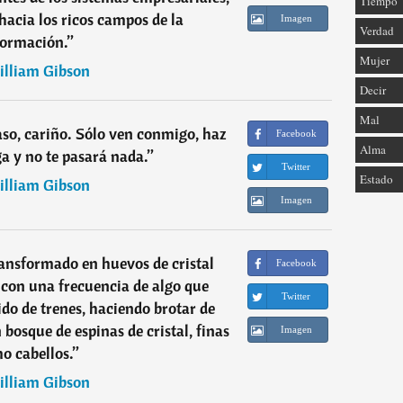
Tiempo
acia los ricos campos de la
Imagen
Verdad
formación.
”
Mujer
lliam Gibson
Decir
Mal
caso, cariño. Sólo ven conmigo, haz
Facebook
Alma
ga y no te pasará nada.
”
Twitter
Estado
lliam Gibson
Imagen
transformado en huevos de cristal
Facebook
 con una frecuencia de algo que
Twitter
ido de trenes, haciendo brotar de
bosque de espinas de cristal, finas
Imagen
o cabellos.
”
lliam Gibson