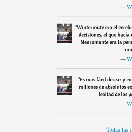
―
Wi
“
Wintermute era el cerebr
decisiones, el que hacía
Neuromante era la pers
inm
―
Wi
“
Es más fácil desear y c
millones de absolutos ex
lealtad de las
―
Wi
Todas las 