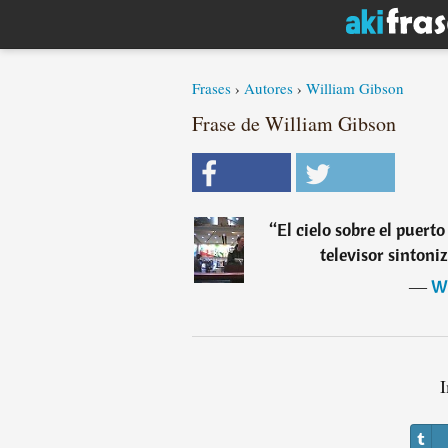
Frases
›
Autores
›
William Gibson
Frase de William Gibson
“
El cielo sobre el puerto
televisor sinton
―
Wi
I