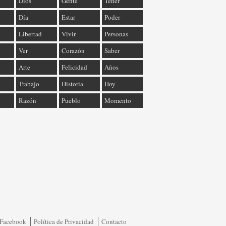
Dios
Gente
Tener
Día
Estar
Poder
Libertad
Vivir
Personas
Ver
Corazón
Saber
Arte
Felicidad
Años
Trabajo
Historia
Hoy
Razón
Pueblo
Momento
Facebook
Política de Privacidad
Contacto