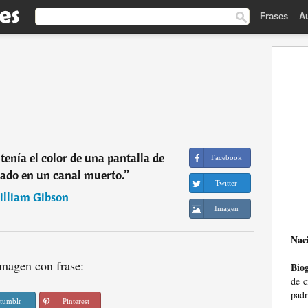
Frases
A
 tenía el color de una pantalla de
Facebook
izado en un canal muerto.
”
Twitter
lliam Gibson
Imagen
Nac
magen con frase:
Biog
de c
padr
tumblr
Pinterest