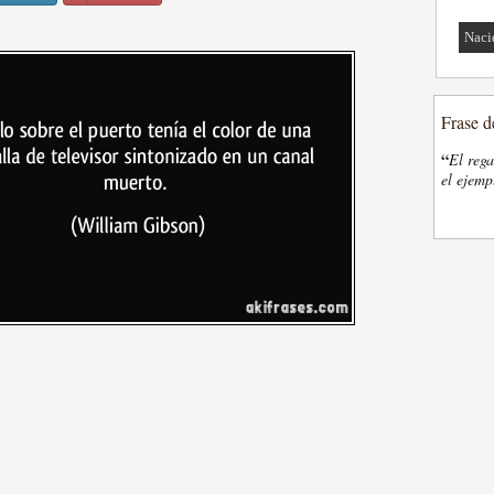
Naci
Frase d
“
El rega
el ejemp