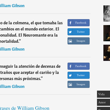
lliam Gibson
o de la colmena, el que tomaba las
Facebook
 cambios en el mundo exterior. El
Twitter
onalidad. El Neuromante era la
ortalidad.
”
Imagen
lliam Gibson
onseguir la atención de decenas de
Facebook
traños que aceptar el cariño y la
Twitter
 personas más próximas.
”
Imagen
lliam Gibson
Vida
Amor
frases de William Gibson