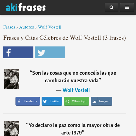
Frases
›
Autores
›
Wolf Vostell
Frases y Citas Célebres de Wolf Vostell (3 frases)
“
Son las cosas que no conocéís las que
cambiarán vuestra vida
”
―
Wolf Vostell
Facebook
Twitter
WhatsApp
Imagen
“
Yo declaro la paz como la mayor obra de
arte 1979
”