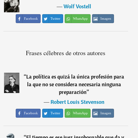
―
Wolf Vostell
Facebook
Twitter
WhatsApp
Imagen
Frases célebres de otros autores
“
La política es quizá la única profesión para
la que no se considera necesaria ninguna
preparación
”
―
Robert Louis Stevenson
Facebook
Twitter
WhatsApp
Imagen
“
El tiempo es ese juez insobornable que da y