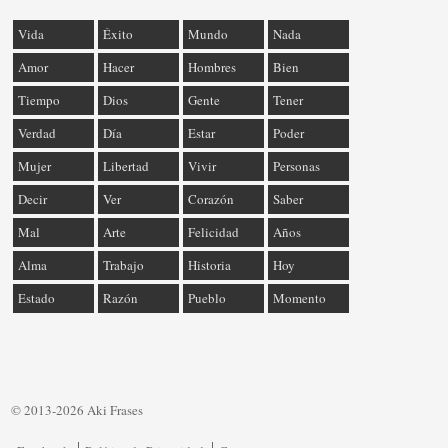
Vida
Éxito
Mundo
Nada
Amor
Hacer
Hombres
Bien
Tiempo
Dios
Gente
Tener
Verdad
Día
Estar
Poder
Mujer
Libertad
Vivir
Personas
Decir
Ver
Corazón
Saber
Mal
Arte
Felicidad
Años
Alma
Trabajo
Historia
Hoy
Estado
Razón
Pueblo
Momento
© 2013-2026 Aki Frases