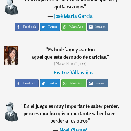
quita razones
”
―
José María García
Facebook
Twitter
WhatsApp
Imagen
“
Es huérfano y es niño
aquel que está desnudo de caricias.
”
[“Saxo blues”, Jazz]
―
Beatriz Villacañas
Facebook
Twitter
WhatsApp
Imagen
“
En el juego es muy importante saber perder,
pero es mucho más importante saber hacer
perder a los otros
”
―
Noel Clarasó