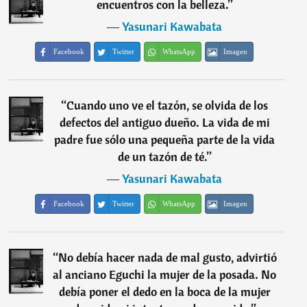
encuentros con la belleza.
”
―
Yasunari Kawabata
Facebook
Twitter
WhatsApp
Imagen
“
Cuando uno ve el tazón, se olvida de los
defectos del antiguo dueño. La vida de mi
padre fue sólo una pequeña parte de la vida
de un tazón de té.
”
―
Yasunari Kawabata
Facebook
Twitter
WhatsApp
Imagen
“
No debía hacer nada de mal gusto, advirtió
al anciano Eguchi la mujer de la posada. No
debía poner el dedo en la boca de la mujer