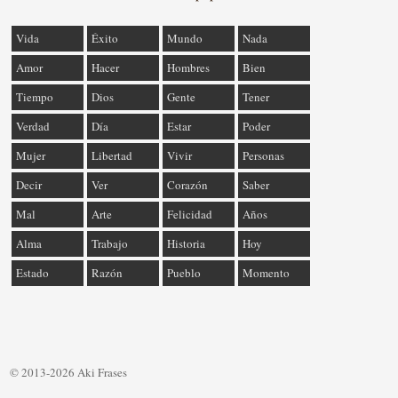
Vida
Éxito
Mundo
Nada
Amor
Hacer
Hombres
Bien
Tiempo
Dios
Gente
Tener
Verdad
Día
Estar
Poder
Mujer
Libertad
Vivir
Personas
Decir
Ver
Corazón
Saber
Mal
Arte
Felicidad
Años
Alma
Trabajo
Historia
Hoy
Estado
Razón
Pueblo
Momento
© 2013-2026 Aki Frases