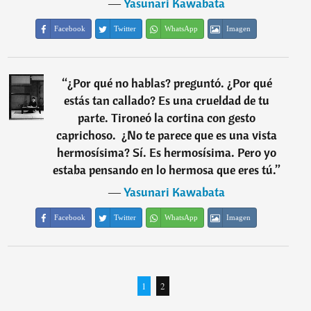
―
Yasunari Kawabata
Facebook
Twitter
WhatsApp
Imagen
“
¿Por qué no hablas? preguntó. ¿Por qué
estás tan callado? Es una crueldad de tu
parte. Tironeó la cortina con gesto
caprichoso.  ¿No te parece que es una vista
hermosísima? Sí. Es hermosísima. Pero yo
estaba pensando en lo hermosa que eres tú.
”
―
Yasunari Kawabata
Facebook
Twitter
WhatsApp
Imagen
1
2