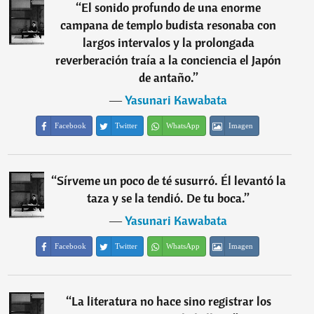
“
El sonido profundo de una enorme
campana de templo budista resonaba con
largos intervalos y la prolongada
reverberación traía a la conciencia el Japón
de antaño.
”
―
Yasunari Kawabata
Facebook
Twitter
WhatsApp
Imagen
“
Sírveme un poco de té susurró. Él levantó la
taza y se la tendió. De tu boca.
”
―
Yasunari Kawabata
Facebook
Twitter
WhatsApp
Imagen
“
La literatura no hace sino registrar los