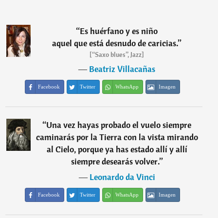
“
Es huérfano y es niño
aquel que está desnudo de caricias.
”
[“Saxo blues”, Jazz]
―
Beatriz Villacañas
Facebook
Twitter
WhatsApp
Imagen
“
Una vez hayas probado el vuelo siempre
caminarás por la Tierra con la vista mirando
al Cielo, porque ya has estado allí y allí
siempre desearás volver.
”
―
Leonardo da Vinci
Facebook
Twitter
WhatsApp
Imagen