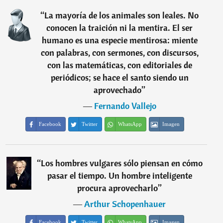
“
La mayoría de los animales son leales. No
conocen la traición ni la mentira. El ser
humano es una especie mentirosa: miente
con palabras, con sermones, con discursos,
con las matemáticas, con editoriales de
periódicos; se hace el santo siendo un
aprovechado
”
―
Fernando Vallejo
Facebook
Twitter
WhatsApp
Imagen
“
Los hombres vulgares sólo piensan en cómo
pasar el tiempo. Un hombre inteligente
procura aprovecharlo
”
―
Arthur Schopenhauer
Facebook
Twitter
WhatsApp
Imagen