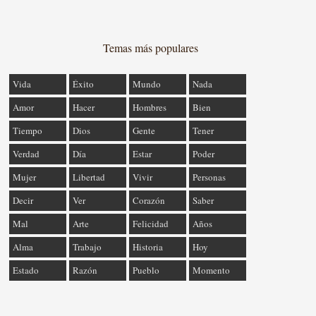
Temas más populares
Vida
Éxito
Mundo
Nada
Amor
Hacer
Hombres
Bien
Tiempo
Dios
Gente
Tener
Verdad
Día
Estar
Poder
Mujer
Libertad
Vivir
Personas
Decir
Ver
Corazón
Saber
Mal
Arte
Felicidad
Años
Alma
Trabajo
Historia
Hoy
Estado
Razón
Pueblo
Momento