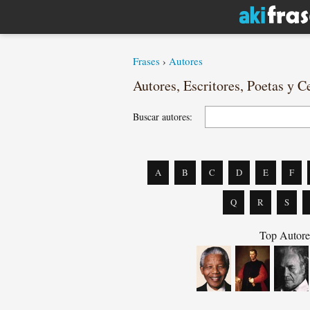
Frases
›
Autores
Autores, Escritores, Poetas y C
Buscar autores:
A
B
C
D
E
F
Q
R
S
Top Autore