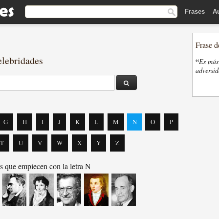
Frases
A
Frase d
elebridades
“
Es más 
adversi
G
H
I
J
K
L
M
N
O
P
T
U
V
W
X
Y
Z
s que empiecen con la letra N