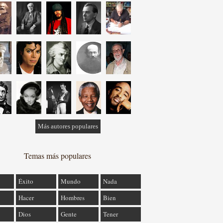
Más autores populares
Temas más populares
Éxito
Mundo
Nada
Hacer
Hombres
Bien
Dios
Gente
Tener