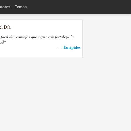
utores
Temas
el Día
fácil dar consejos que sufrir con fortaleza la
”
dad
Eurípides
—