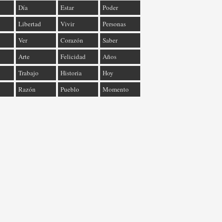
Día
Estar
Poder
Libertad
Vivir
Personas
Ver
Corazón
Saber
Arte
Felicidad
Años
Trabajo
Historia
Hoy
Razón
Pueblo
Momento