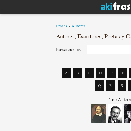
Frases
›
Autores
Autores, Escritores, Poetas y C
Buscar autores:
A
B
C
D
E
F
Q
R
S
Top Autores