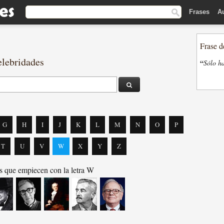
Frases
A
Frase d
elebridades
“
Sólo ha
G
H
I
J
K
L
M
N
O
P
T
U
V
W
X
Y
Z
 que empiecen con la letra W