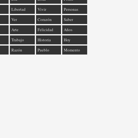
Libertad
Vivir
Personas
Ver
Corazón
Saber
Arte
Felicidad
Años
Trabajo
Historia
Hoy
Razón
Pueblo
Momento