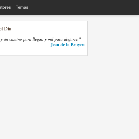
utores
Temas
el Día
”
y un camino para llegar, y mil para alejarse.
Jean de la Bruyere
—