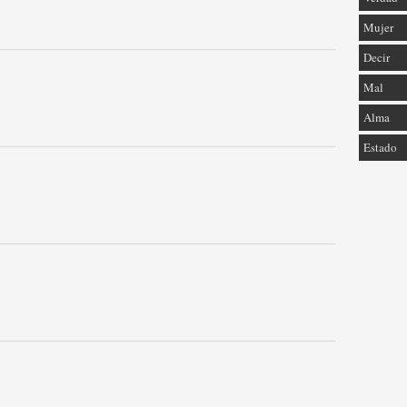
Mujer
Decir
Mal
Alma
Estado