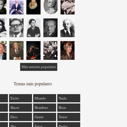
Más autores populares
Temas más populares
Éxito
Mundo
Nada
Hacer
Hombres
Bien
Dios
Gente
Tener
Día
Estar
Poder