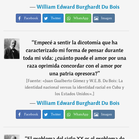
―
William Edward Burghardt Du Bois
Facebook
Twitter
WhatsApp
Imagen
“
Empecé a sentir la dicotomía que ha
caracterizado mi forma de pensar durante
toda mi vida: ¿cuánto puede el amor por una
raza oprimida concordar con el amor por
una patria opresora?
”
[Fuente: «Juan Gualberto Gómez y W.E.B. Du Bois: La
identidad nacional versus la identidad racial en Cuba y
los Estados Unidos».]
―
William Edward Burghardt Du Bois
Facebook
Twitter
WhatsApp
Imagen
“
El problema del siglo XX es el problema de