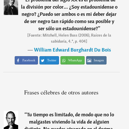
la división por color... ¿Soy estadounidense o
negro? ¿Puedo ser ambos o es mi deber dejar
de ser negro tan rápido como sea posible y
ser sólo un estadounidense?
”
[Fuente: Mitchell, Helen Buss (2006), Raíces de la
sabiduría, 4.ª, p. 404]
―
William Edward Burghardt Du Bois
Facebook
Twitter
WhatsApp
Imagen
Frases célebres de otros autores
“
Tu tiempo es limitado, de modo que no lo
malgastes viviendo la vida de alguien
distinto. No quedes atrapado en el dogma,