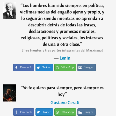
“
Los hombres han sido siempre, en política,
víctimas necias del engaño ajeno y propio, y
lo seguirán siendo mientras no aprendan a
descubrir detrás de todas las frases,
declaraciones y promesas morales,
religiosas, políticas y sociales, los intereses
de una u otra clase.
”
[Tres fuentes y tres partes integrantes del Marxismo]
―
Lenin
Facebook
Twitter
WhatsApp
Imagen
“
Yo te quiero para siempre, pero siempre es
hoy
”
―
Gustavo Cerati
Facebook
Twitter
WhatsApp
Imagen