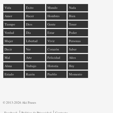
Vida
Éxito
Mundo
Nada
Amor
Hacer
Hombres
Bien
Tiempo
Dios
Gente
Tener
Verdad
Día
Estar
Poder
Mujer
Libertad
Vivir
Personas
Decir
Ver
Corazón
Saber
Mal
Arte
Felicidad
Años
Alma
Trabajo
Historia
Hoy
Estado
Razón
Pueblo
Momento
© 2013-2026 Aki Frases
Facebook
Política de Privacidad
Contacto