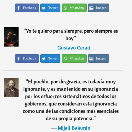
Facebook
Twitter
WhatsApp
Imagen
“
Yo te quiero para siempre, pero siempre es
hoy
”
―
Gustavo Cerati
Facebook
Twitter
WhatsApp
Imagen
“
El pueblo, por desgracia, es todavía muy
ignorante, y es mantenido en su ignorancia
por los esfuerzos sistemáticos de todos los
gobiernos, que consideran esta ignorancia
como una de las condiciones más esenciales
de su propia potencia.
”
―
Mijaíl Bakunin