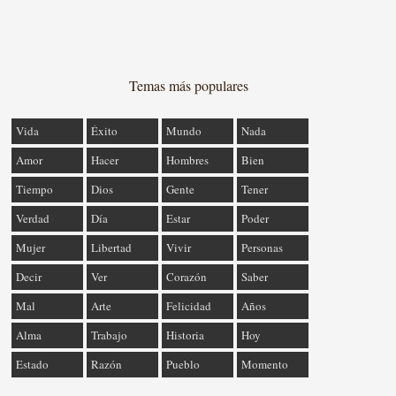
Temas más populares
Vida
Éxito
Mundo
Nada
Amor
Hacer
Hombres
Bien
Tiempo
Dios
Gente
Tener
Verdad
Día
Estar
Poder
Mujer
Libertad
Vivir
Personas
Decir
Ver
Corazón
Saber
Mal
Arte
Felicidad
Años
Alma
Trabajo
Historia
Hoy
Estado
Razón
Pueblo
Momento