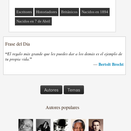
Escritores
Historiadores
Británicos
Nacidos en 1894
Nacidos en 7 de Abril
Frase del Día
“
El regalo más grande que les puedes dar a los demás es el ejemplo de
”
tu propia vida.
Bertolt Brecht
—
Autores
Temas
Autores populares