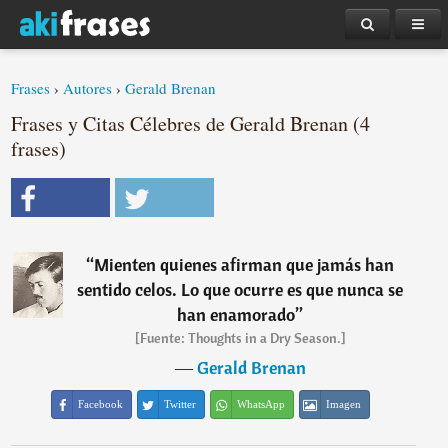
Frases
›
Autores
›
Gerald Brenan
Frases y Citas Célebres de Gerald Brenan (4
frases)
“
Mienten quienes afirman que jamás han
sentido celos. Lo que ocurre es que nunca se
han enamorado
”
[Fuente: Thoughts in a Dry Season.]
―
Gerald Brenan
Facebook
Twitter
WhatsApp
Imagen