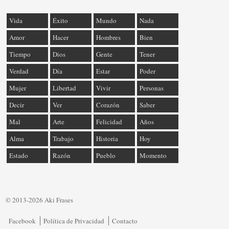
Vida
Éxito
Mundo
Nada
Amor
Hacer
Hombres
Bien
Tiempo
Dios
Gente
Tener
Verdad
Día
Estar
Poder
Mujer
Libertad
Vivir
Personas
Decir
Ver
Corazón
Saber
Mal
Arte
Felicidad
Años
Alma
Trabajo
Historia
Hoy
Estado
Razón
Pueblo
Momento
© 2013-2026 Aki Frases
Facebook
Política de Privacidad
Contacto