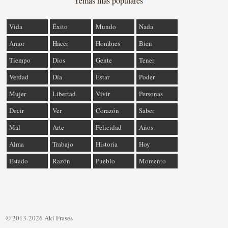
Temas más populares
Vida
Éxito
Mundo
Nada
Amor
Hacer
Hombres
Bien
Tiempo
Dios
Gente
Tener
Verdad
Día
Estar
Poder
Mujer
Libertad
Vivir
Personas
Decir
Ver
Corazón
Saber
Mal
Arte
Felicidad
Años
Alma
Trabajo
Historia
Hoy
Estado
Razón
Pueblo
Momento
© 2013-2026 Aki Frases