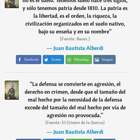
no es el suelo. Tenemos suelo hace tres siglos,
y sólo tenemos patria desde 1810. La patria es
la libertad, es el orden, la riqueza, la
civilización organizados en el suelo nativo,
bajo su enseña y en su nombre
”
[Fuente: Bases.]
―
Juan Bautista Alberdi
Facebook
Twitter
WhatsApp
Imagen
“
La defensa se convierte en agresión, el
derecho en crimen, desde que el tamaño del
mal hecho por la necesidad de la defensa
excede del tamaño del mal hecho por vía de
agresión no provocada.
”
[Fuente: El Crímen de la Guerra]
―
Juan Bautista Alberdi