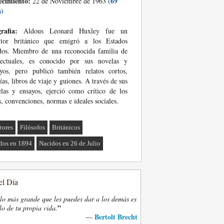
ecimiento:
(69
22 de Noviembre de 1963
s)
rafia:
Aldous Leonard Huxley fue un
ritor británico que emigró a los Estados
dos. Miembro de una reconocida familia de
electuales, es conocido por sus novelas y
yos, pero publicó también relatos cortos,
ías, libros de viaje y guiones. A través de sus
las y ensayos, ejerció como crítico de los
s, convenciones, normas e ideales sociales.
tores
Filósofos
Británicos
dos en 1894
Nacidos en 26 de Julio
el Día
lo más grande que les puedes dar a los demás es
”
lo de tu propia vida.
Bertolt Brecht
—