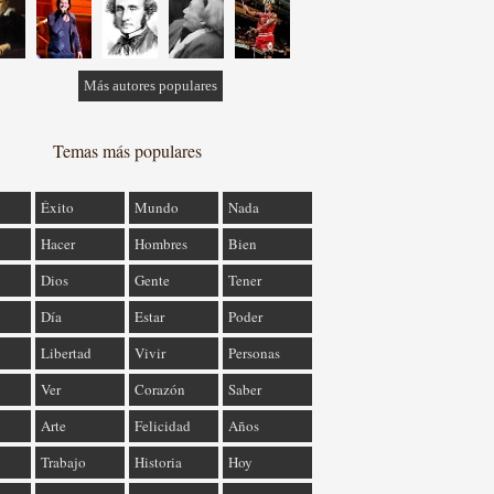
Más autores populares
Temas más populares
Éxito
Mundo
Nada
Hacer
Hombres
Bien
Dios
Gente
Tener
Día
Estar
Poder
Libertad
Vivir
Personas
Ver
Corazón
Saber
Arte
Felicidad
Años
Trabajo
Historia
Hoy