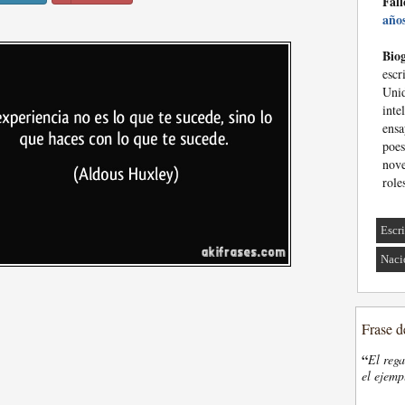
Fall
año
Biog
esc
Uni
int
ensa
poes
nove
role
Escri
Naci
Frase d
“
El rega
el ejemp