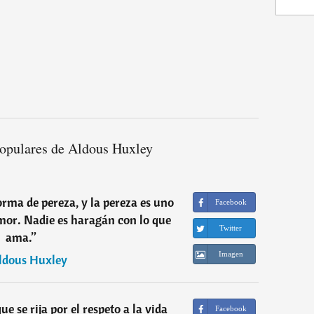
opulares de Aldous Huxley
orma de pereza, y la pereza es uno
Facebook
mor. Nadie es haragán con lo que
Twitter
ama.
”
Imagen
ldous Huxley
e se rija por el respeto a la vida
Facebook