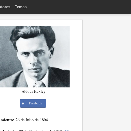
utores
Temas
Aldous Huxley
Facebook
imiento:
26 de Julio de 1894