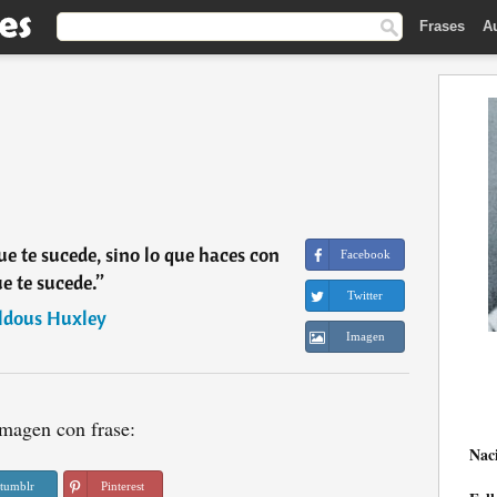
Frases
A
ue te sucede, sino lo que haces con
Facebook
ue te sucede.
”
Twitter
ldous Huxley
Imagen
magen con frase:
Nac
tumblr
Pinterest