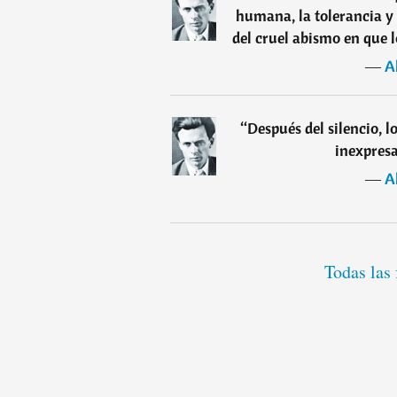
humana, la tolerancia y 
del cruel abismo en que l
―
A
“
Después del silencio, l
inexpresa
―
A
Todas las