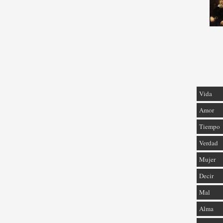
Vida
Amor
Tiempo
Verdad
Mujer
Decir
Mal
Alma