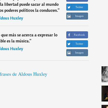
la libertad puede sacar al mundo
Twitter
os poderes políticos la conducen.
”
Imagen
ldous Huxley
o que más se acerca a expresar lo
Facebook
ble es la música.
”
Twitter
ldous Huxley
Imagen
 frases de Aldous Huxley