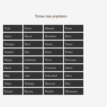
Temas más populares
Vida
Éxito
Mundo
Nada
Amor
Hacer
Hombres
Bien
Tiempo
Dios
Gente
Tener
Verdad
Día
Estar
Poder
Mujer
Libertad
Vivir
Personas
Decir
Ver
Corazón
Saber
Mal
Arte
Felicidad
Años
Alma
Trabajo
Historia
Hoy
Estado
Razón
Pueblo
Momento