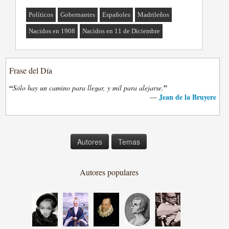
Políticos
Gobernantes
Españoles
Madrileños
Nacidos en 1908
Nacidos en 11 de Diciembre
Frase del Día
“
”
Sólo hay un camino para llegar, y mil para alejarse.
Jean de la Bruyere
—
Autores
Temas
Autores populares