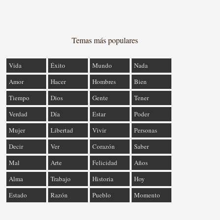
Temas más populares
Vida
Éxito
Mundo
Nada
Amor
Hacer
Hombres
Bien
Tiempo
Dios
Gente
Tener
Verdad
Día
Estar
Poder
Mujer
Libertad
Vivir
Personas
Decir
Ver
Corazón
Saber
Mal
Arte
Felicidad
Años
Alma
Trabajo
Historia
Hoy
Estado
Razón
Pueblo
Momento