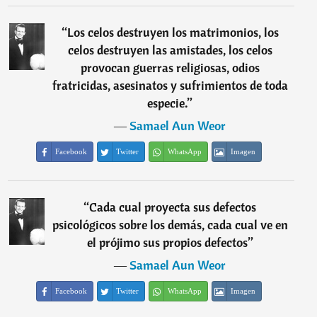
“
Los celos destruyen los matrimonios, los
celos destruyen las amistades, los celos
provocan guerras religiosas, odios
fratricidas, asesinatos y sufrimientos de toda
especie.
”
―
Samael Aun Weor
Facebook
Twitter
WhatsApp
Imagen
“
Cada cual proyecta sus defectos
psicológicos sobre los demás, cada cual ve en
el prójimo sus propios defectos
”
―
Samael Aun Weor
Facebook
Twitter
WhatsApp
Imagen