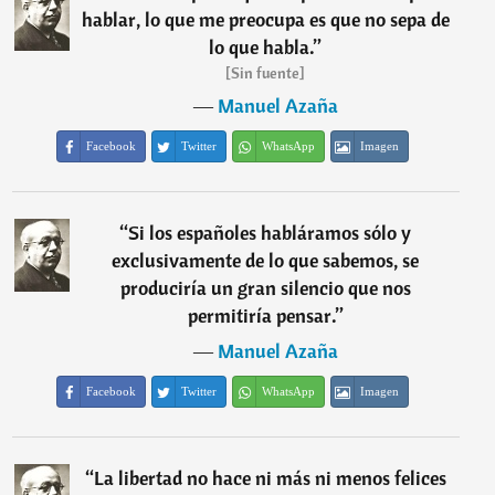
hablar, lo que me preocupa es que no sepa de
lo que habla.
”
[Sin fuente]
―
Manuel Azaña
Facebook
Twitter
WhatsApp
Imagen
“
Si los españoles habláramos sólo y
exclusivamente de lo que sabemos, se
produciría un gran silencio que nos
permitiría pensar.
”
―
Manuel Azaña
Facebook
Twitter
WhatsApp
Imagen
“
La libertad no hace ni más ni menos felices