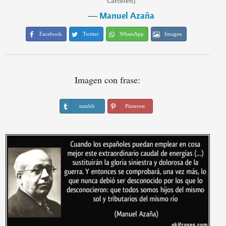
Carcelén]
―
Manuel Azaña
Facebook
Twitter
WhatsApp
Imagen
Imagen con frase:
tumblr
Pinterest