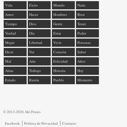
Vida
Éxito
Mundo
Nada
Amor
Hacer
Hombres
Bien
Tiempo
Dios
Gente
Tener
Verdad
Día
Estar
Poder
Mujer
Libertad
Vivir
Personas
Decir
Ver
Corazón
Saber
Mal
Arte
Felicidad
Años
Alma
Trabajo
Historia
Hoy
Estado
Razón
Pueblo
Momento
© 2013-2026 Aki Frases
Facebook
Política de Privacidad
Contacto