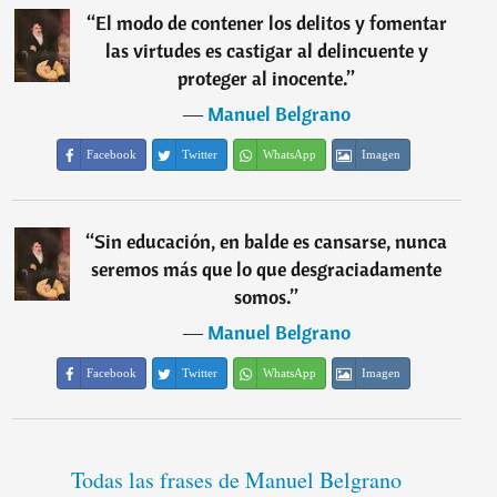
“
El modo de contener los delitos y fomentar
las virtudes es castigar al delincuente y
proteger al inocente.
”
―
Manuel Belgrano
Facebook
Twitter
WhatsApp
Imagen
“
Sin educación, en balde es cansarse, nunca
seremos más que lo que desgraciadamente
somos.
”
―
Manuel Belgrano
Facebook
Twitter
WhatsApp
Imagen
Todas las frases de Manuel Belgrano