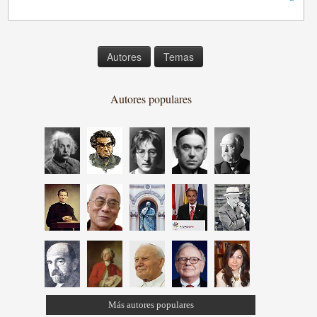
Autores
Temas
Autores populares
Más autores populares