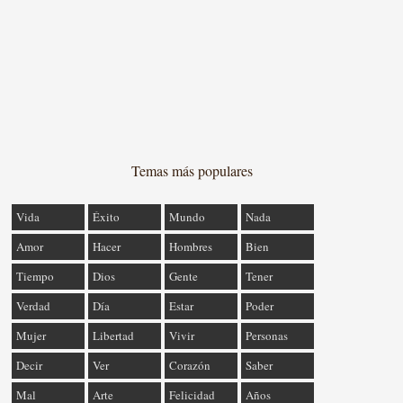
Temas más populares
Vida
Éxito
Mundo
Nada
Amor
Hacer
Hombres
Bien
Tiempo
Dios
Gente
Tener
Verdad
Día
Estar
Poder
Mujer
Libertad
Vivir
Personas
Decir
Ver
Corazón
Saber
Mal
Arte
Felicidad
Años