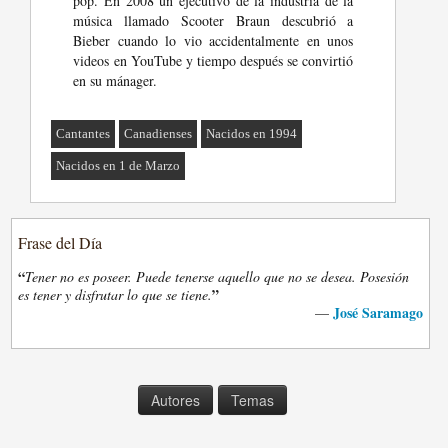
pop. En 2008 un ejecutivo de la industria de la
música llamado Scooter Braun descubrió a
Bieber cuando lo vio accidentalmente en unos
videos en YouTube y tiempo después se convirtió
en su mánager.
Cantantes
Canadienses
Nacidos en 1994
Nacidos en 1 de Marzo
Frase del Día
“
Tener no es poseer. Puede tenerse aquello que no se desea. Posesión
”
es tener y disfrutar lo que se tiene.
José Saramago
—
Autores
Temas