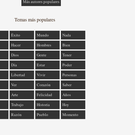
Más autores populares
Temas más populares
Éxito
Mundo
Nada
Hacer
Hombres
Bien
Dios
Gente
Tener
Día
Estar
Poder
Libertad
Vivir
Personas
Ver
Corazón
Saber
Arte
Felicidad
Años
Trabajo
Historia
Hoy
Razón
Pueblo
Momento