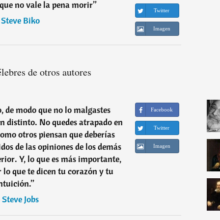
 que no vale la pena morir
”
Twitter
―
Steve Biko
Imagen
élebres de otros autores
o, de modo que no lo malgastes
Facebook
en distinto. No quedes atrapado en
Twitter
como otros piensan que deberías
uidos de las opiniones de los demás
Imagen
erior. Y, lo que es más importante,
r lo que te dicen tu corazón y tu
ntuición.
”
―
Steve Jobs