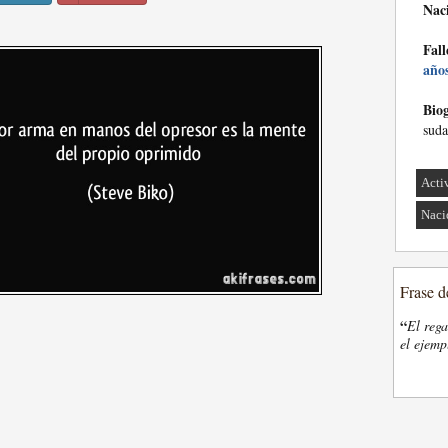
Nac
Fall
año
Biog
suda
Acti
Naci
Frase d
“
El rega
el ejemp