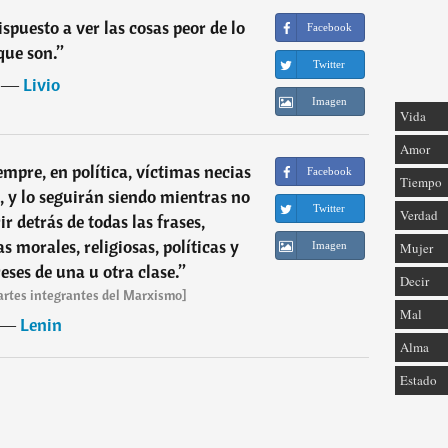
spuesto a ver las cosas peor de lo
Facebook
que son.
”
Twitter
―
Livio
Imagen
Vida
Amor
mpre, en política, víctimas necias
Facebook
Tiempo
, y lo seguirán siendo mientras no
Twitter
Verdad
r detrás de todas las frases,
 morales, religiosas, políticas y
Mujer
Imagen
reses de una u otra clase.
”
Decir
partes integrantes del Marxismo]
Mal
―
Lenin
Alma
Estado