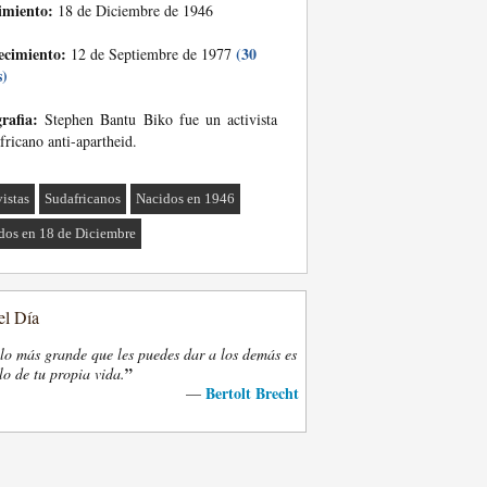
imiento:
18 de Diciembre de 1946
ecimiento:
(30
12 de Septiembre de 1977
s)
rafia:
Stephen Bantu Biko fue un activista
fricano anti-apartheid.
vistas
Sudafricanos
Nacidos en 1946
dos en 18 de Diciembre
el Día
lo más grande que les puedes dar a los demás es
”
lo de tu propia vida.
Bertolt Brecht
—