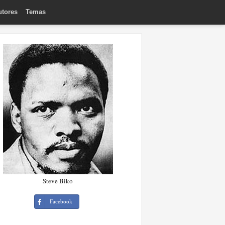
utores
Temas
Steve Biko
Facebook