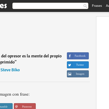
Frases
A
el opresor es la mente del propio
Facebook
oprimido
”
Twitter
―
Steve Biko
Imagen
magen con frase:
tumblr
Pinterest