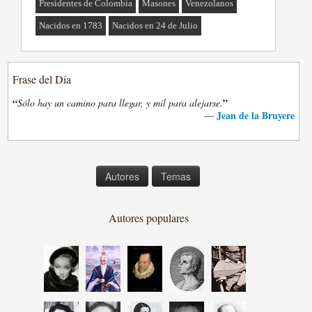
Presidentes de Colombia
Masones
Venezolanos
Nacidos en 1783
Nacidos en 24 de Julio
Frase del Día
“
”
Sólo hay un camino para llegar, y mil para alejarse.
Jean de la Bruyere
—
Autores
Temas
Autores populares