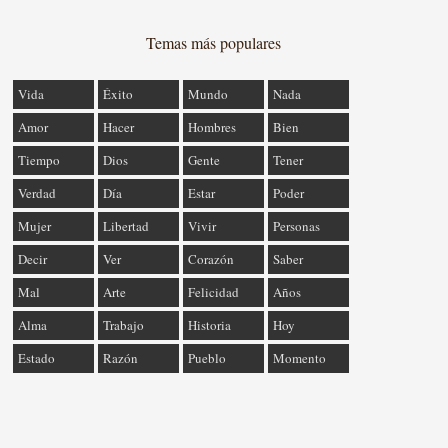
Temas más populares
Vida
Éxito
Mundo
Nada
Amor
Hacer
Hombres
Bien
Tiempo
Dios
Gente
Tener
Verdad
Día
Estar
Poder
Mujer
Libertad
Vivir
Personas
Decir
Ver
Corazón
Saber
Mal
Arte
Felicidad
Años
Alma
Trabajo
Historia
Hoy
Estado
Razón
Pueblo
Momento