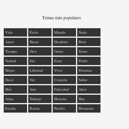
Temas más populares
Vida
Éxito
Mundo
Nada
Amor
Hacer
Hombres
Bien
Tiempo
Dios
Gente
Tener
Verdad
Día
Estar
Poder
Mujer
Libertad
Vivir
Personas
Decir
Ver
Corazón
Saber
Mal
Arte
Felicidad
Años
Alma
Trabajo
Historia
Hoy
Estado
Razón
Pueblo
Momento