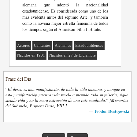
alemana que adoptó la nacionalidad
estadounidense. Es considerada como uno de los
más evidents mitos del séptimo Arte, y también
como la novena mejor estrella femenina de todos
los tiempos según el American Film Institute.
Actores
Cantantes
Alemanes
Estadounidenses
Nacidos en 1901
Nacidos en 27 de Diciembre
Frase del Día
“
El deseo es una manifestación de toda la vida humana, y aunque en
esta manifestación nuestra vida revela a menudo toda su miseria, sigue
”
siendo vida y no la mera extracción de una raiz cuadrada.
[Memorias
del Subsuelo, Primera Parte, VIII.]
Fiódor Dostoyevski
—