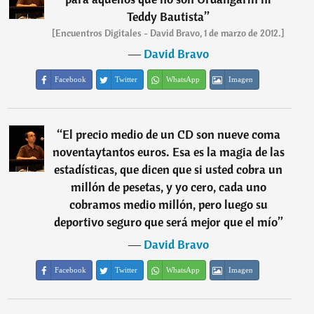
Teddy Bautista
”
[Encuentros Digitales - David Bravo, 1 de marzo de 2012.]
―
David Bravo
Facebook
Twitter
WhatsApp
Imagen
“
El precio medio de un CD son nueve coma
noventaytantos euros. Esa es la magia de las
estadísticas, que dicen que si usted cobra un
millón de pesetas, y yo cero, cada uno
cobramos medio millón, pero luego su
deportivo seguro que será mejor que el mío
”
―
David Bravo
Facebook
Twitter
WhatsApp
Imagen