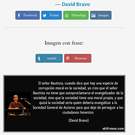
―
David Bravo
Facebook
Twitter
WhatsApp
Imagen
Imagen con frase:
tumblr
Pinterest