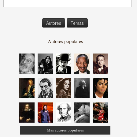
Autores
Temas
Autores populares
Más autores populares