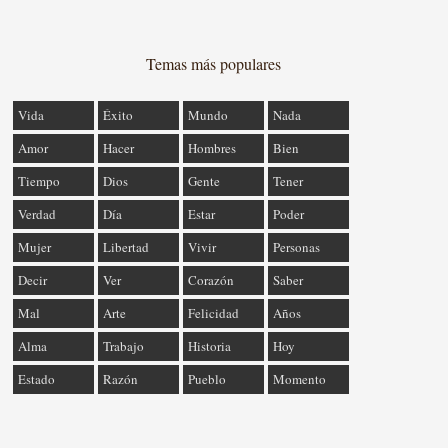
Temas más populares
Vida
Éxito
Mundo
Nada
Amor
Hacer
Hombres
Bien
Tiempo
Dios
Gente
Tener
Verdad
Día
Estar
Poder
Mujer
Libertad
Vivir
Personas
Decir
Ver
Corazón
Saber
Mal
Arte
Felicidad
Años
Alma
Trabajo
Historia
Hoy
Estado
Razón
Pueblo
Momento