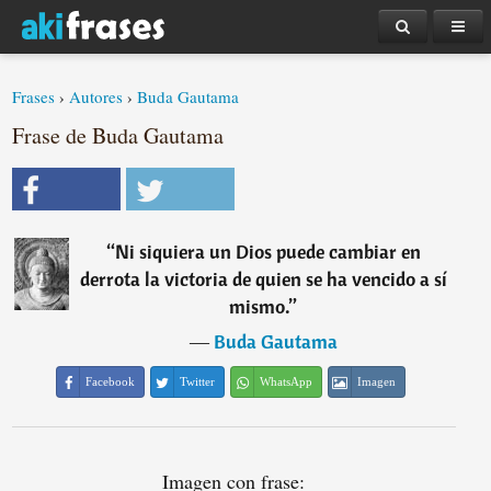
Frases
›
Autores
›
Buda Gautama
Frase de Buda Gautama
“
Ni siquiera un Dios puede cambiar en
derrota la victoria de quien se ha vencido a sí
mismo.
”
―
Buda Gautama
Facebook
Twitter
WhatsApp
Imagen
Imagen con frase: