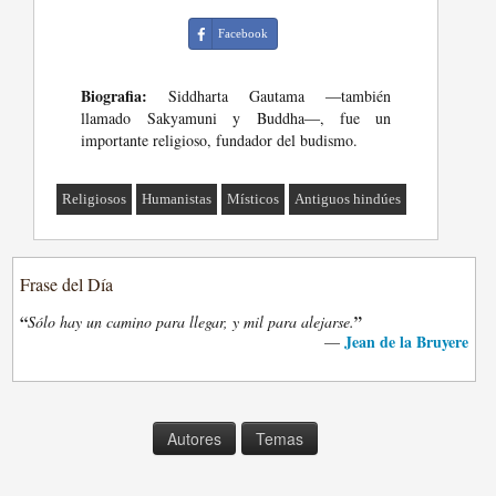
Facebook
Biografia:
Siddharta Gautama ―también
llamado Sakyamuni y Buddha―, fue un
importante religioso, fundador del budismo.
Religiosos
Humanistas
Místicos
Antiguos hindúes
Frase del Día
“
”
Sólo hay un camino para llegar, y mil para alejarse.
Jean de la Bruyere
—
Autores
Temas