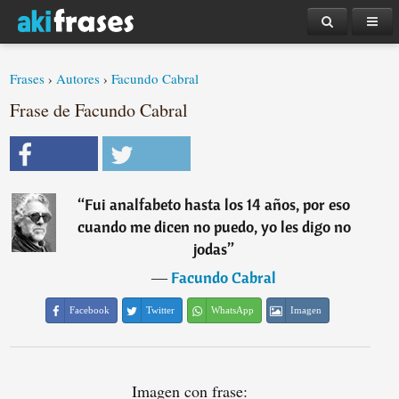
Frases
›
Autores
›
Facundo Cabral
Frase de Facundo Cabral
“
Fui analfabeto hasta los 14 años, por eso
cuando me dicen no puedo, yo les digo no
jodas
”
―
Facundo Cabral
Facebook
Twitter
WhatsApp
Imagen
Imagen con frase: