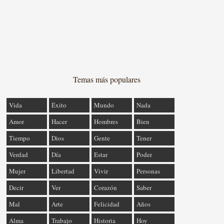
Temas más populares
Vida
Éxito
Mundo
Nada
Amor
Hacer
Hombres
Bien
Tiempo
Dios
Gente
Tener
Verdad
Día
Estar
Poder
Mujer
Libertad
Vivir
Personas
Decir
Ver
Corazón
Saber
Mal
Arte
Felicidad
Años
Alma
Trabajo
Historia
Hoy