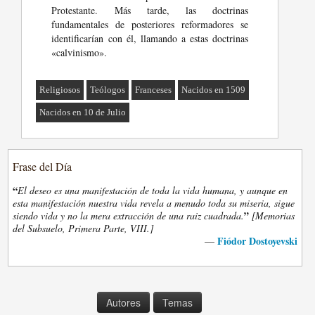
Protestante. Más tarde, las doctrinas
fundamentales de posteriores reformadores se
identificarían con él, llamando a estas doctrinas
«calvinismo».
Religiosos
Teólogos
Franceses
Nacidos en 1509
Nacidos en 10 de Julio
Frase del Día
“
El deseo es una manifestación de toda la vida humana, y aunque en
esta manifestación nuestra vida revela a menudo toda su miseria, sigue
”
siendo vida y no la mera extracción de una raiz cuadrada.
[Memorias
del Subsuelo, Primera Parte, VIII.]
Fiódor Dostoyevski
—
Autores
Temas