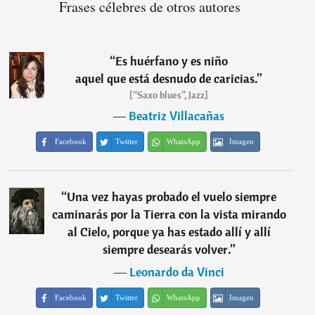
Frases célebres de otros autores
“
Es huérfano y es niño
aquel que está desnudo de caricias.
”
[“Saxo blues”, Jazz]
―
Beatriz Villacañas
Facebook
Twitter
WhatsApp
Imagen
“
Una vez hayas probado el vuelo siempre
caminarás por la Tierra con la vista mirando
al Cielo, porque ya has estado allí y allí
siempre desearás volver.
”
―
Leonardo da Vinci
Facebook
Twitter
WhatsApp
Imagen