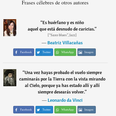
Frases célebres de otros autores
“
Es huérfano y es niño
aquel que está desnudo de caricias.
”
[“Saxo blues”, Jazz]
―
Beatriz Villacañas
Facebook
Twitter
WhatsApp
Imagen
“
Una vez hayas probado el vuelo siempre
caminarás por la Tierra con la vista mirando
al Cielo, porque ya has estado allí y allí
siempre desearás volver.
”
―
Leonardo da Vinci
Facebook
Twitter
WhatsApp
Imagen