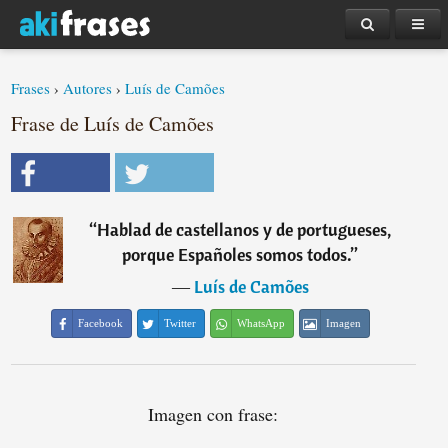
Frases
›
Autores
›
Luís de Camões
Frase de Luís de Camões
“
Hablad de castellanos y de portugueses,
porque Españoles somos todos.
”
―
Luís de Camões
Facebook
Twitter
WhatsApp
Imagen
Imagen con frase: