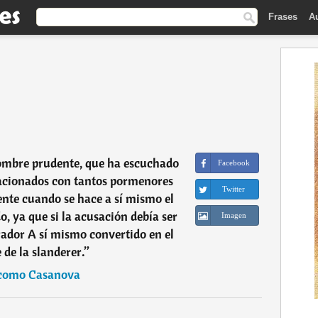
Frases
A
ombre prudente, que ha escuchado
Facebook
acionados con tantos pormenores
Twitter
ente cuando se hace a sí mismo el
o, ya que si la acusación debía ser
Imagen
rador A sí mismo convertido en el
 de la slanderer.
”
como Casanova