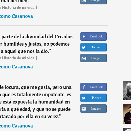
 mal del bien.
”
e Historia de mi vida.]
como Casanova
parte de la divinidad del Creador.
Facebook
r humildes y justos, no podemos
Twitter
a aquel que nos la dio.
”
e Historia de mi vida.]
Imagen
como Casanova
de locura, que me gusta, pero una
Facebook
ía que es totalmente impotente, es
Twitter
e está expuesta la humanidad en
a a qué edad, y que no se puede
Imagen
 atacado por ella en su vejez.
”
como Casanova