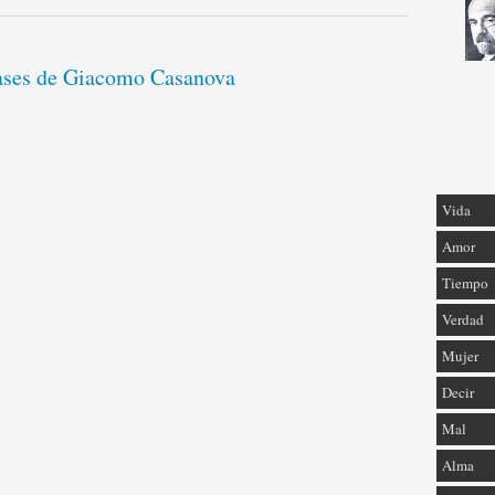
rases de Giacomo Casanova
Vida
Amor
Tiempo
Verdad
Mujer
Decir
Mal
Alma