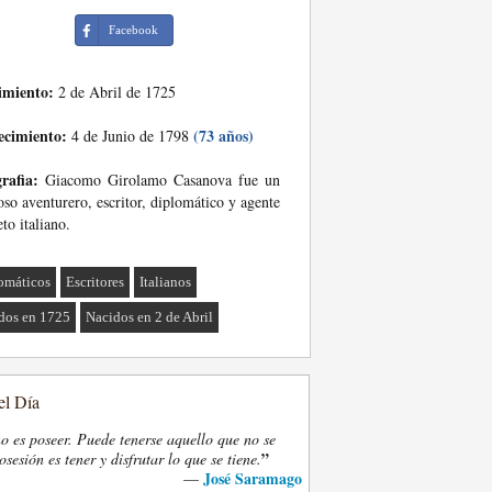
Facebook
imiento:
2 de Abril de 1725
ecimiento:
(73 años)
4 de Junio de 1798
rafia:
Giacomo Girolamo Casanova fue un
so aventurero, escritor, diplomático y agente
eto italiano.
omáticos
Escritores
Italianos
dos en 1725
Nacidos en 2 de Abril
el Día
o es poseer. Puede tenerse aquello que no se
”
osesión es tener y disfrutar lo que se tiene.
José Saramago
—