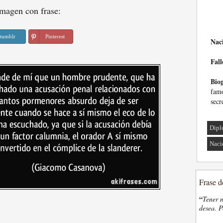
magen con frase:
tumblr
Pinterest
Nac
Fall
Biog
famo
secr
Dipl
Naci
Frase d
“
Tener n
desea. P