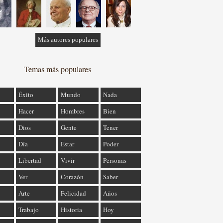
Más autores populares
Temas más populares
Éxito
Mundo
Nada
Hacer
Hombres
Bien
Dios
Gente
Tener
Día
Estar
Poder
Libertad
Vivir
Personas
Ver
Corazón
Saber
Arte
Felicidad
Años
Trabajo
Historia
Hoy