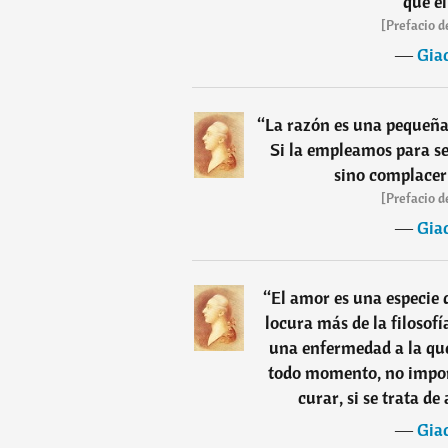
que el
[Prefacio d
―
Gia
“
La razón es una pequeña 
Si la empleamos para se
sino complacer 
[Prefacio d
―
Gia
“
El amor es una especie 
locura más de la filosof
una enfermedad a la qu
todo momento, no import
curar, si se trata de
―
Gia