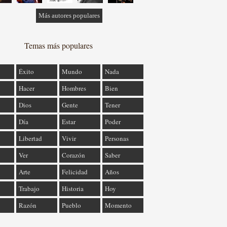
Más autores populares
Temas más populares
Éxito
Mundo
Nada
Hacer
Hombres
Bien
Dios
Gente
Tener
Día
Estar
Poder
Libertad
Vivir
Personas
Ver
Corazón
Saber
Arte
Felicidad
Años
Trabajo
Historia
Hoy
Razón
Pueblo
Momento