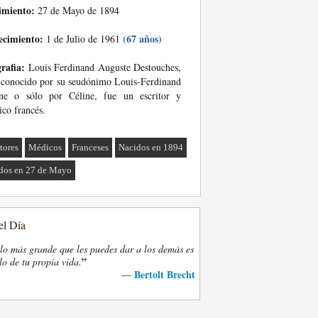
imiento:
27 de Mayo de 1894
ecimiento:
(67 años)
1 de Julio de 1961
rafia:
Louis Ferdinand Auguste Destouches,
conocido por su seudónimo Louis-Ferdinand
ine o sólo por Céline, fue un escritor y
co francés.
tores
Médicos
Franceses
Nacidos en 1894
dos en 27 de Mayo
el Día
lo más grande que les puedes dar a los demás es
”
lo de tu propia vida.
Bertolt Brecht
—