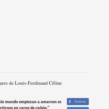
ares de Louis-Ferdinand Céline
este mundo empiezan a amarnos es
Facebook
rtirnos en carne de cañón.
”