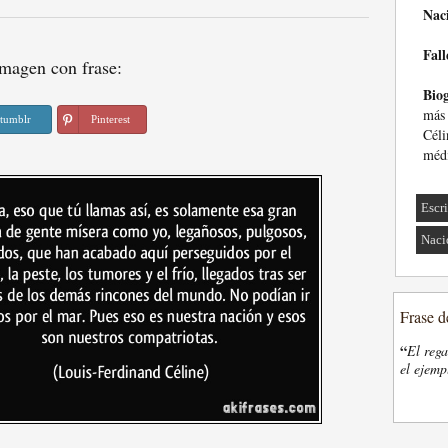
Nac
Fall
magen con frase:
Biog
más 
tumblr
Pinterest
Cél
médi
Escri
Naci
Frase d
“
El rega
el ejemp