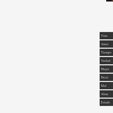
Vida
Amor
Tiempo
Verdad
Mujer
Decir
Mal
Alma
Estado