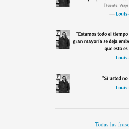
[Fuente: Viaje 
―
Louis
“
Estamos todo el tiempo 
gran mayoría se deja embot
que esto es
―
Louis
“
Si usted no 
―
Louis
Todas las fras