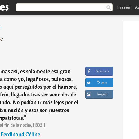
Frases
A
e
ne
lamas así, es solamente esa gran
Facebook
a como yo, legañosos, pulgosos,
Twitter
o aquí perseguidos por el hambre,
 frío, llegados tras ser vencidos de
Imagen
ndo. No podían ir más lejos por el
tra nación y esos son nuestros
patriotas.
”
al fin de la noche, [1932]]
-Ferdinand Céline