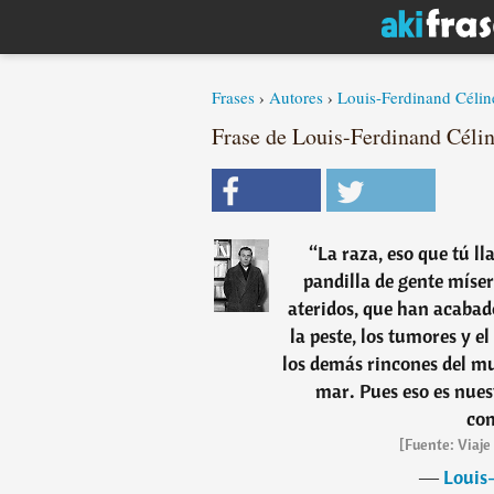
Frases
›
Autores
›
Louis-Ferdinand Célin
Frase de Louis-Ferdinand Céli
“
La raza, eso que tú l
pandilla de gente míser
ateridos, que han acabad
la peste, los tumores y el
los demás rincones del mu
mar. Pues eso es nues
com
[Fuente: Viaje 
―
Louis