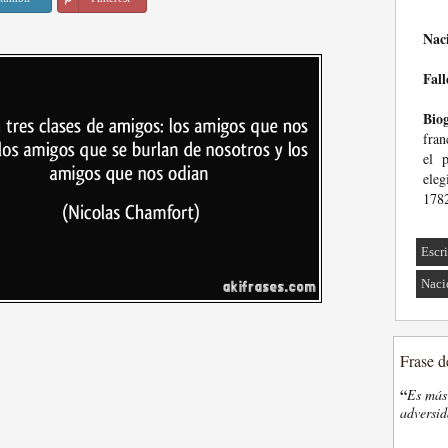
Nac
Fall
Biog
fran
el 
ele
1782
Escri
Naci
Frase d
“
Es más 
adversi