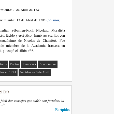
imiento:
6 de Abril de 1741
ecimiento:
(53 años)
13 de Abril de 1794
rafia:
Sébastien-Roch Nicolas,. Moralista
cés, lúcido y escéptico, firmó sus escritos con
pseudónimo de Nicolas de Chamfort. Fue
gido miembro de la Academia francesa en
, y ocupó el sillón nº 6.
tores
Poetas
Franceses
Académicos
dos en 1741
Nacidos en 6 de Abril
el Día
fácil dar consejos que sufrir con fortaleza la
”
dad
Eurípides
—