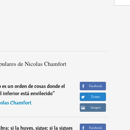
pulares de Nicolas Chamfort
o es un orden de cosas donde el
Facebook
el inferior está envilecido
”
Twitter
olas Chamfort
Imagen
a: si la huyes, sigue; si la sigues
Facebook