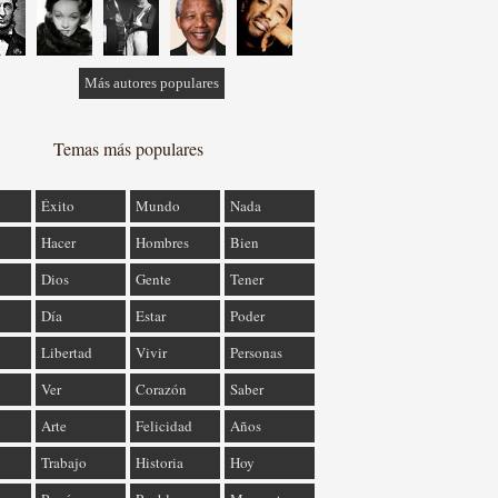
Más autores populares
Temas más populares
Éxito
Mundo
Nada
Hacer
Hombres
Bien
Dios
Gente
Tener
Día
Estar
Poder
Libertad
Vivir
Personas
Ver
Corazón
Saber
Arte
Felicidad
Años
Trabajo
Historia
Hoy