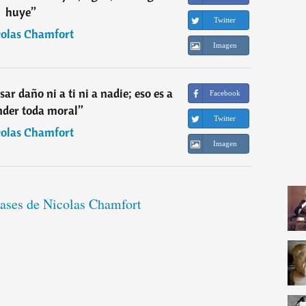
huye
”
Twitter
olas Chamfort
Imagen
ar daño ni a ti ni a nadie; eso es a
Facebook
nder toda moral
”
Twitter
olas Chamfort
Imagen
rases de Nicolas Chamfort