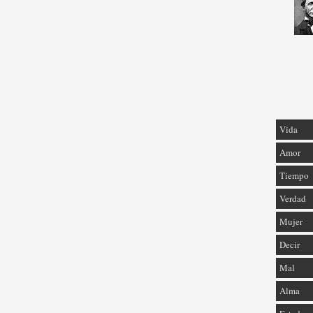
Vida
Amor
Tiempo
Verdad
Mujer
Decir
Mal
Alma