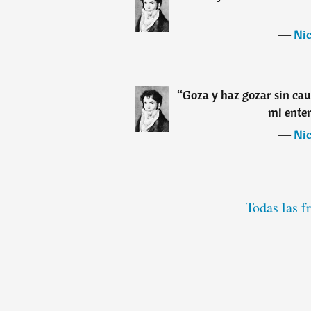
―
Nic
“
Goza y haz gozar sin caus
mi ente
―
Nic
Todas las f