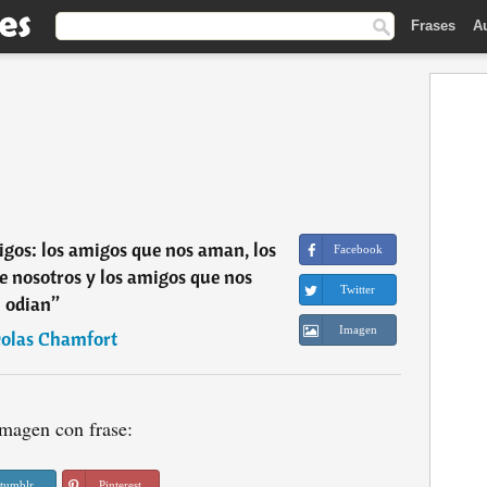
Frases
A
migos: los amigos que nos aman, los
Facebook
e nosotros y los amigos que nos
Twitter
odian
”
Imagen
olas Chamfort
magen con frase:
tumblr
Pinterest