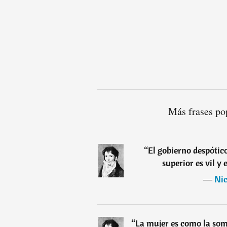
Más frases po
“
El gobierno despótic
superior es vil y 
―
Nic
“
La mujer es como la sombr