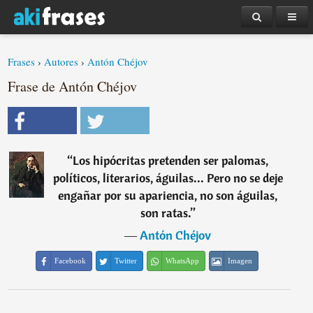
Frases
›
Autores
›
Antón Chéjov
Frase de Antón Chéjov
“
Los hipócritas pretenden ser palomas,
políticos, literarios, águilas... Pero no se deje
engañar por su apariencia, no son águilas,
son ratas.
”
―
Antón Chéjov
Facebook
Twitter
WhatsApp
Imagen