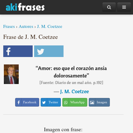
Frases
›
Autores
›
J. M. Coetzee
Frase de J. M. Coetzee
“
Amor: eso que el corazón ansía
dolorosamente
”
[Fuente: Diario de un mal año. p.192]
―
J. M. Coetzee
Facebook
Twitter
WhatsApp
Imagen
Imagen con frase: