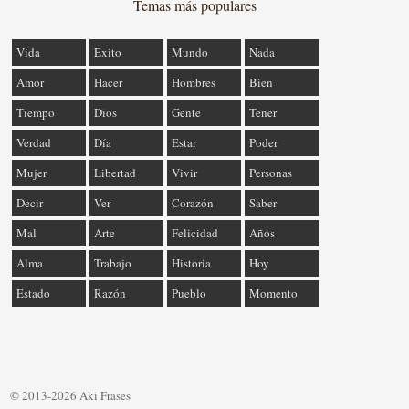
Temas más populares
Vida
Éxito
Mundo
Nada
Amor
Hacer
Hombres
Bien
Tiempo
Dios
Gente
Tener
Verdad
Día
Estar
Poder
Mujer
Libertad
Vivir
Personas
Decir
Ver
Corazón
Saber
Mal
Arte
Felicidad
Años
Alma
Trabajo
Historia
Hoy
Estado
Razón
Pueblo
Momento
© 2013-2026 Aki Frases