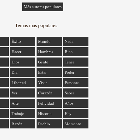
Más autores populares
Temas más populares
Éxito
Mundo
Nada
Hacer
Hombres
Bien
Dios
Gente
Tener
Día
Estar
Poder
Libertad
Vivir
Personas
Ver
Corazón
Saber
Arte
Felicidad
Años
Trabajo
Historia
Hoy
Razón
Pueblo
Momento