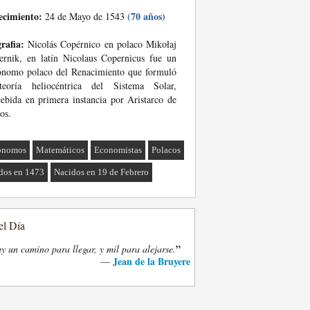
ecimiento:
(70 años)
24 de Mayo de 1543
rafia:
Nicolás Copérnico en polaco Mikołaj
rnik, en latín Nicolaus Copernicus fue un
ónomo polaco del Renacimiento que formuló
teoría heliocéntrica del Sistema Solar,
ebida en primera instancia por Aristarco de
os.
ónomos
Matemáticos
Economistas
Polacos
dos en 1473
Nacidos en 19 de Febrero
el Día
”
y un camino para llegar, y mil para alejarse.
Jean de la Bruyere
—