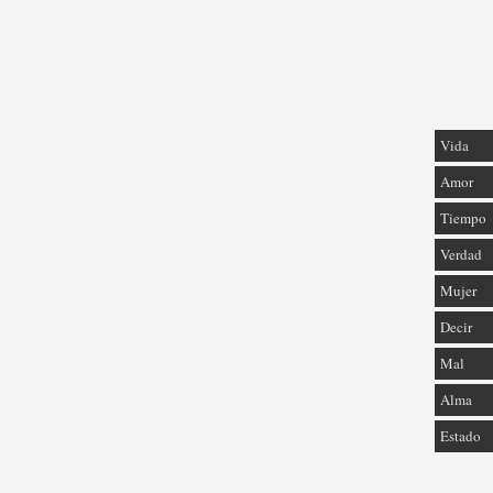
Vida
Amor
Tiempo
Verdad
Mujer
Decir
Mal
Alma
Estado