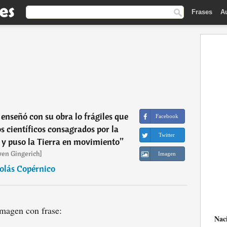
Frases
A
enseñó con su obra lo frágiles que
Facebook
s científicos consagrados por la
Twitter
ol y puso la Tierra en movimiento
”
en Gingerich]
Imagen
olás Copérnico
magen con frase:
Nac