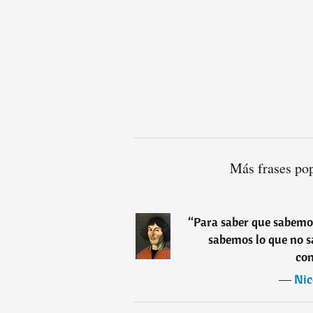
Más frases po
“
Para saber que sabemos
sabemos lo que no s
co
―
Nic