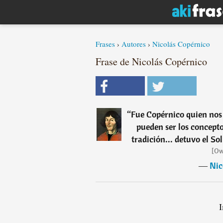
Frases
›
Autores
›
Nicolás Copérnico
Frase de Nicolás Copérnico
“
Fue Copérnico quien nos 
pueden ser los concepto
tradición... detuvo el S
[Ow
―
Nic
I