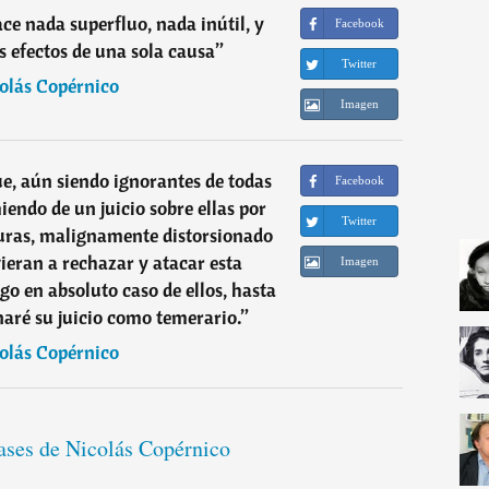
e nada superfluo, nada inútil, y
Facebook
s efectos de una sola causa
”
Twitter
olás Copérnico
Imagen
ue, aún siendo ignorantes de todas
Facebook
endo de un juicio sobre ellas por
Twitter
turas, malignamente distorsionado
vieran a rechazar y atacar esta
Imagen
go en absoluto caso de ellos, hasta
aré su juicio como temerario.
”
olás Copérnico
rases de Nicolás Copérnico