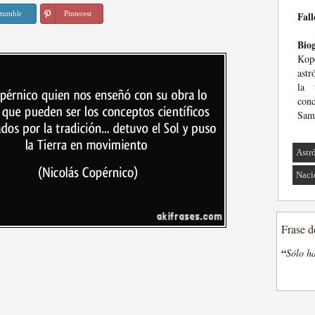
tumblr
Pinterest
Fall
Biog
Kope
astr
la 
conc
Sam
Astr
Naci
Frase d
“
Sólo ha