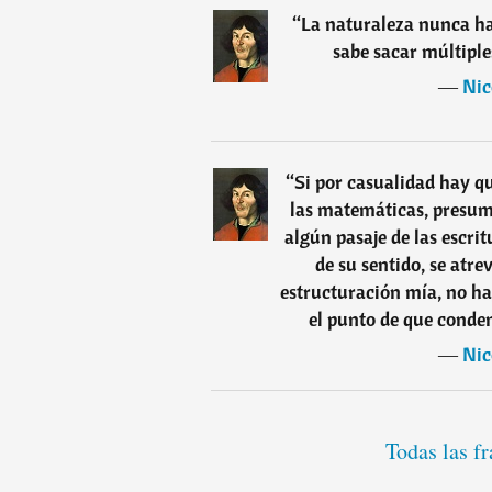
“
La naturaleza nunca hac
sabe sacar múltiple
―
Nic
“
Si por casualidad hay q
las matemáticas, presumi
algún pasaje de las escri
de su sentido, se atre
estructuración mía, no ha
el punto de que conden
―
Nic
Todas las f