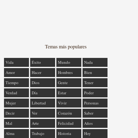
Temas más populares
Vida
Éxito
Mundo
Nada
Amor
Hacer
Hombres
Bien
Tiempo
Dios
Gente
Tener
Verdad
Día
Estar
Poder
Mujer
Libertad
Vivir
Personas
Decir
Ver
Corazón
Saber
Mal
Arte
Felicidad
Años
Alma
Trabajo
Historia
Hoy